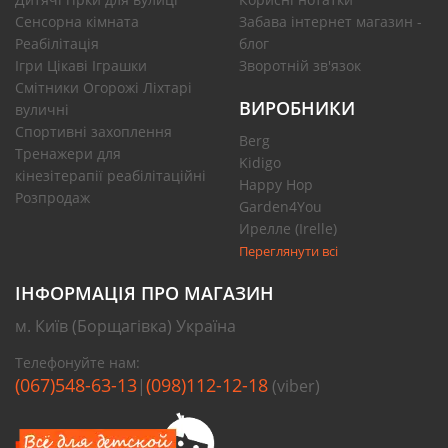
Сенсорна кімната
Забава інтернет магазин -
Реабілітація
блог
Ігри Цікаві Іграшки
Зворотній зв'язок
Смітники Огорожі Ліхтарі
ВИРОБНИКИ
вуличні
Спортивні захоплення
Berg
Тренажери для
Kidigo
кінезітерапії реабілітаційні
Happy Hop
Розпродаж
Garden4You
Ирелле (Irelle)
Переглянути всі
ІНФОРМАЦІЯ ПРО МАГАЗИН
м. Київ (Борщагівка) Україна
Телефонуйте нам:
(067)548-63-13
(098)112-12-18
|
(viber)