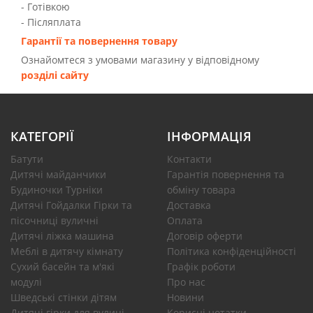
- Готівкою
- Післяплата
Гарантії та повернення товару
Ознайомтеся з умовами магазину у відповідному
розділі сайту
КАТЕГОРІЇ
ІНФОРМАЦІЯ
Батути
Контакти
Дитячі майданчики
Гарантія повернення та
Будиночки Турніки
обміну товара
Дитячі Гойдалки Гірки та
Доставка
пісочниці вуличні
Оплата
Дитячі ліжка машина
Договір оферти
Меблі в дитячу кімнату
Політика конфіденційності
Сухий басейн та м'які
Графік роботи
модулі
Про нас
Шведські стінки дітям
Новини
Дитячі гірки для вулиці
Корисні нотатки