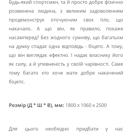
Будь-який спортсмен, та й просто добре фізично
розвинена людина, з великим задоволенням
продемонструє оточуючим своє тіло, що
накачало. А що він, як правило, покаже
насамперед? Без жодного сумніву, що багатьом
на думку спадає одна відповідь - біцепс. А тому,
що він виглядає ефектно. І надає власнику його
як силу, а й упевненість у своїй чарівності. Саме
тому багато хто хоче мати добре накачений
біцепс.
Розмір (Д * Ш * В), мм:
1800 х 1060 х 2500
Для цього необхідно придбати у нас