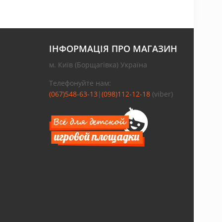
ІНФОРМАЦІЯ ПРО МАГАЗИН
м. Київ (Борщагівка) Україна
Телефонуйте нам:
(067)548-63-13
|
(098)112-12-18
(viber)