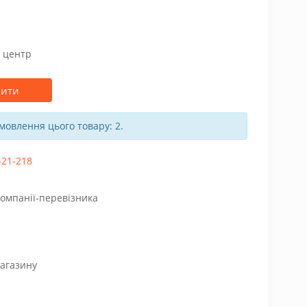
й центр
пити
амовлення цього товару: 2.
-21-218
компанії-перевізника
магазину