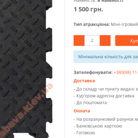
Наявність:
В наявності
1 500 грн.
Тип атракціона:
Міні-ігрови
Ку
Мінімальна кількість для з
Зателефонувати:
+380(98) 11
Доставка
- До складу чи пункту видачі 
- Kур'єром адресна доставка
- До поштомата
Оплата
- На розрахунковий рахунок 
- Банківською карткою
- Готівкою