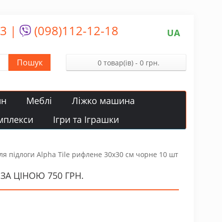
13
|
(098)112-12-18
UA
Пошук
0 товар(ів) - 0 грн.
йн
Меблі
Ліжко машина
мплекси
Ігри та Іграшки
я підлоги Alpha Tile рифлене 30х30 см чорне 10 шт
ЗА ЦІНОЮ 750 ГРН.