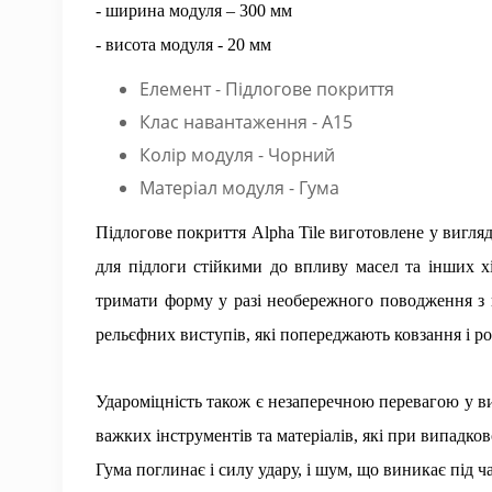
- ширина модуля – 300 мм
- висота модуля - 20 мм
Елемент - Підлогове покриття
Клас навантаження - А15
Колір модуля - Чорний
Матеріал модуля - Гума
Підлогове покриття Alpha Tile виготовлене у вигля
для підлоги стійкими до впливу масел та інших х
тримати форму у разі необережного поводження з 
рельєфних виступів, які попереджають ковзання і р
Удароміцність також є незаперечною перевагою у в
важких інструментів та матеріалів, які при випадк
Гума поглинає і силу удару, і шум, що виникає під 