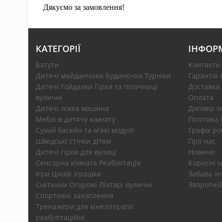
Дякуємо за замовлення!
КАТЕГОРІЇ
ІНФОР
Батути
Контакти
Дитячі майданчики Будиночки Турніки
Гарантія 
Дитячі Гойдалки Гірки та пісочниці
Доставка
вуличні
Оплата
Дитячі ліжка машина
Договір 
Меблі в дитячу кімнату
Політика 
Сухий басейн та м'які модулі
Графік ро
Шведські стінки дітям
Про нас
Дитячі гірки для вулиці
Новини
Сенсорна кімната Реабілітація
Корисні н
Ігри Цікаві Іграшки
Забава ін
Смітники Огорожі Ліхтарі вуличні
Зворотній
Спортивні захоплення
Тренажери для кінезітерапії
реабілітаційні