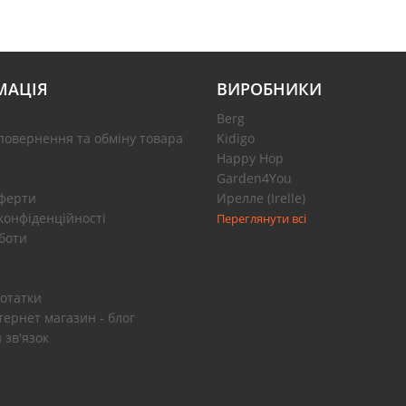
МАЦІЯ
ВИРОБНИКИ
Berg
повернення та обміну товара
Kidigo
Happy Hop
Garden4You
оферти
Ирелле (Irelle)
конфіденційності
Переглянути всі
боти
отатки
тернет магазин - блог
 зв'язок