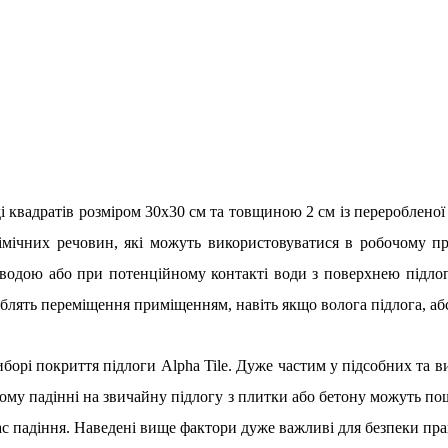
ді квадратів розміром 30х30 см та товщиною 2 см із перероблено
імічних речовин, які можуть використовуватися в робочому пр
водою або при потенційному контакті води з поверхнею підлог
облять переміщення приміщенням, навіть якщо волога підлога, а
иборі покриття підлоги Alpha Tile. Дуже частим у підсобних та
овому падінні на звичайну підлогу з плитки або бетону можуть п
час падіння. Наведені вище фактори дуже важливі для безпеки пра