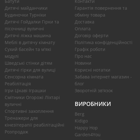
Батути
Контакти
Дитячі майданчики
Гарантія повернення та
Будиночки Турніки
обміну товара
Дитячі Гойдалки Гірки та
Доставка
пісочниці вуличні
Оплата
Дитячі ліжка машина
Договір оферти
Меблі в дитячу кімнату
Політика конфіденційності
Сухий басейн та м'які
Графік роботи
модулі
Про нас
Шведські стінки дітям
Новини
Дитячі гірки для вулиці
Корисні нотатки
Сенсорна кімната
Забава інтернет магазин -
Реабілітація
блог
Ігри Цікаві Іграшки
Зворотній зв'язок
Смітники Огорожі Ліхтарі
ВИРОБНИКИ
вуличні
Спортивні захоплення
Berg
Тренажери для
Kidigo
кінезітерапії реабілітаційні
Happy Hop
Розпродаж
Garden4You