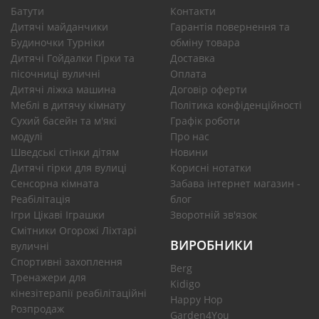
Батути
Контакти
Дитячі майданчики
Гарантія повернення та
Будиночки Турніки
обміну товара
Дитячі Гойдалки Гірки та
Доставка
пісочниці вуличні
Оплата
Дитячі ліжка машина
Договір оферти
Меблі в дитячу кімнату
Політика конфіденційності
Сухий басейн та м'які
Графік роботи
модулі
Про нас
Шведські стінки дітям
Новини
Дитячі гірки для вулиці
Корисні нотатки
Сенсорна кімната
Забава інтернет магазин -
Реабілітація
блог
Ігри Цікаві Іграшки
Зворотній зв'язок
Смітники Огорожі Ліхтарі
ВИРОБНИКИ
вуличні
Спортивні захоплення
Berg
Тренажери для
Kidigo
кінезітерапії реабілітаційні
Happy Hop
Розпродаж
Garden4You