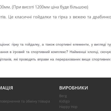
00мм. (При висоті 1200мм ціна буде більшою)
ів. Це класичні гойдалки та гірка з вежею та драбинко
іони: гірку та гойдалку, а також спортивні елементи, у вигляді тур
днання в ігровий та спортивний комплекс? Найменші хлопці, скочую
дітлахів, які проводять вправи на перерахованих вище спортивних
МАЦІЯ
ВИРОБНИКИ
Berg
повернення та обміну товара
Kidigo
Happy Hop