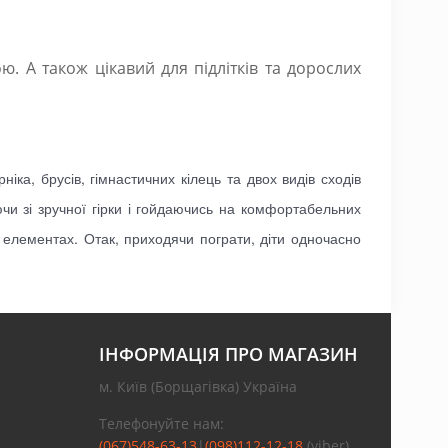
ю. А також цікавий для підлітків та дорослих
ніка, брусів, гімнастичних кілець та двох видів сходів
чи зі зручної гірки і гойдаючись на комфортабельних
 елементах. Отак, приходячи пограти, діти одночасно
ІНФОРМАЦІЯ ПРО МАГАЗИН
м. Київ (Борщагівка) Україна
Телефонуйте нам:
(067)548-63-13
|
(098)112-12-18
(viber)