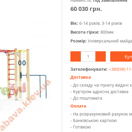
Наявність:
Під замовлення
60 030 грн.
Вік:
6-14 років, 3-14 років
Висота гірки:
800мм
Розмір:
Універсальний майд
Ку
Зателефонувати:
+380(98) 11
Доставка
- До складу чи пункту видачі 
- Kур'єром адресна доставка
- До поштомата
Оплата
- На розрахунковий рахунок 
- Банківською карткою
- Готівкою