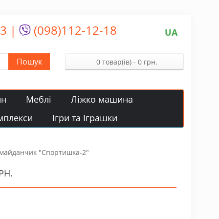
13
|
(098)112-12-18
UA
Пошук
0 товар(ів) - 0 грн.
йн
Меблі
Ліжко машина
мплекси
Ігри та Іграшки
 майданчик "Спортишка-2"
РН.