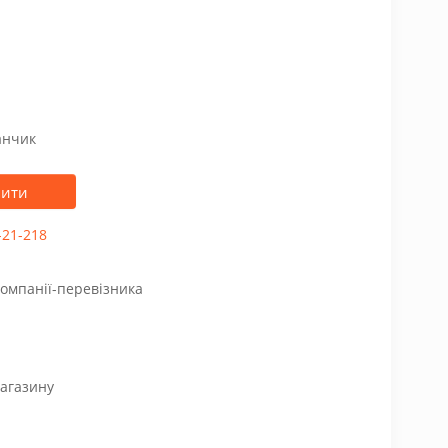
анчик
пити
-21-218
компанії-перевізника
магазину