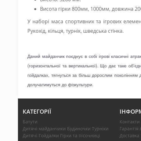
Висота гірки 800мм, 1000мм, довжина 20
У наборі маса спортивних та ігрових елемент
Рукохід, кільця, турнік, шведська стінка.
Даний майданчик поєднує в собі ігрові класичні атракц
(горизонтальної та вертикальної). Що дає таке об'є
гойдалках, тягнуться за більш дорослим поколінням 
долучатимуться до фізкультури.
КАТЕГОРІЇ
ІНФОР
Батути
Контакти
Дитячі майданчики Будиночки Турніки
Гарантія 
Дитячі Гойдалки Гірки та пісочниці
Доставка