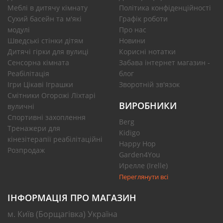
Меблі в дитячу кімнату
Політика конфіденційності
Сухий басейн та м'які
Графік роботи
модулі
Про нас
Шведські стінки дітям
Новини
Дитячі гірки для вулиці
Корисні нотатки
Сенсорна кімната
Забава інтернет магазин -
Реабілітація
блог
Ігри Цікаві Іграшки
Зворотній зв'язок
Смітники Огорожі Ліхтарі
ВИРОБНИКИ
вуличні
Спортивні захоплення
Berg
Тренажери для
Kidigo
кінезітерапії реабілітаційні
Happy Hop
Розпродаж
Garden4You
Ирелле (Irelle)
Переглянути всі
ІНФОРМАЦІЯ ПРО МАГАЗИН
м. Київ (Борщагівка) Україна