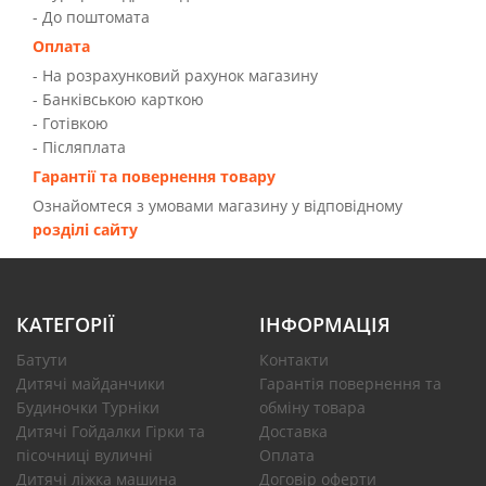
- До поштомата
Оплата
- На розрахунковий рахунок магазину
- Банківською карткою
- Готівкою
- Післяплата
Гарантії та повернення товару
Ознайомтеся з умовами магазину у відповідному
розділі сайту
КАТЕГОРІЇ
ІНФОРМАЦІЯ
Батути
Контакти
Дитячі майданчики
Гарантія повернення та
Будиночки Турніки
обміну товара
Дитячі Гойдалки Гірки та
Доставка
пісочниці вуличні
Оплата
Дитячі ліжка машина
Договір оферти