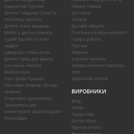
Будиночки Турніки
обміну товара
Дитячі Гойдалки Гірки та
Доставка
пісочниці вуличні
Оплата
Дитячі ліжка машина
Договір оферти
Меблі в дитячу кімнату
Політика конфіденційності
Сухий басейн та м'які
Графік роботи
модулі
Про нас
Шведські стінки дітям
Новини
Дитячі гірки для вулиці
Корисні нотатки
Сенсорна кімната
Забава інтернет магазин -
Реабілітація
блог
Ігри Цікаві Іграшки
Зворотній зв'язок
Смітники Огорожі Ліхтарі
ВИРОБНИКИ
вуличні
Спортивні захоплення
Berg
Тренажери для
Kidigo
кінезітерапії реабілітаційні
Happy Hop
Розпродаж
Garden4You
Ирелле (Irelle)