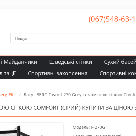
(067)548-63-
чі Майданчики
Шведські стінки
Сухий басе
ітації
Спортивні захоплення
Спортивні ко
erg Elit
Батут BERG Favorit 270 Grey із захисною сіткою Comfo
НОЮ СІТКОЮ COMFORT (СІРИЙ) КУПИТИ ЗА ЦІНОЮ 3
Модель: F-270G