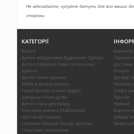
Не відкладайте, купуйте батути для всіх ваших ді
сторінки.
КАТЕГОРІЇ
ІНФОР
Батути
Контакти
Дитячі майданчики Будиночки Турніки
Гарантія 
Дитячі Гойдалки Гірки та пісочниці
Доставка
вуличні
Оплата
Дитячі ліжка машина
Договір 
Меблі в дитячу кімнату
Політика 
Сухий басейн та м'які модулі
Графік ро
Шведські стінки дітям
Про нас
Дитячі гірки для вулиці
Новини
Сенсорна кімната Реабілітація
Корисні н
Ігри Цікаві Іграшки
Забава ін
Смітники Огорожі Ліхтарі вуличні
Зворотній
Спортивні захоплення