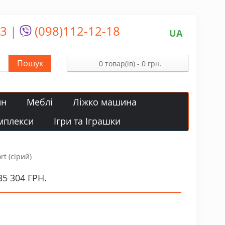
13
|
(098)112-12-18
UA
Пошук
0 товар(ів) - 0 грн.
йн
Меблі
Ліжко машина
мплекси
Ігри та Іграшки
rt (сірий)
5 304 ГРН.