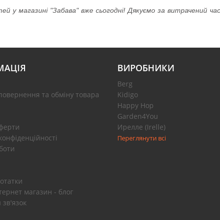
тей у магазині "Забава" вже сьогодні! Дякуємо за витрачений ч
МАЦІЯ
ВИРОБНИКИ
Berg
повернення та обміну товара
Kidigo
Happy Hop
Garden4You
оферти
Ирелле (Irelle)
конфіденційності
Переглянути всі
боти
отатки
тернет магазин - блог
 зв'язок