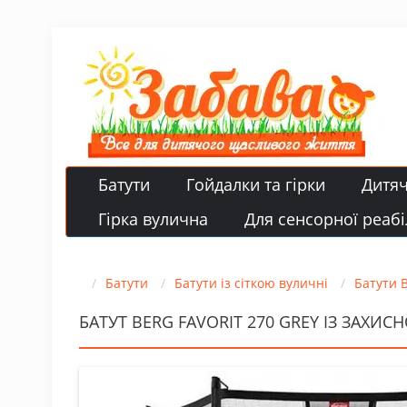
Батути
Гойдалки та гірки
Дитя
Гірка вулична
Для сенсорної реабіл
Батути
Батути із сіткою вуличні
Батути B
БАТУТ BERG FAVORIT 270 GREY ІЗ ЗАХИС