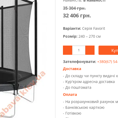
Наявність:
В наявності
35 304 грн.
32 406 грн.
Варіанти:
Серія Favorit
Розмір:
240 – 270 см
Ку
Зателефонувати:
+380(67) 54
Доставка
- До складу чи пункту видачі 
- Kур'єром адресна доставка
- До поштомата
Оплата
- На розрахунковий рахунок 
- Банківською карткою
- Готівкою