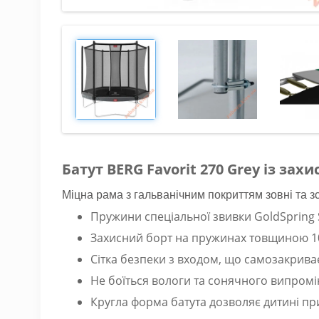
Батут BERG Favorit 270 Grey із зах
Міцна рама з гальванічним покриттям зовні та з
Пружини спеціальної звивки GoldSpring
Захисний борт на пружинах товщиною 1
Сітка безпеки з входом, що самозакрива
Не боїться вологи та сонячного випром
Кругла форма батута дозволяє дитині пр