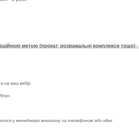
мерційною метою (прокат, розважальні комплекси тощо) -
а на ваш вибір:
0грн.
атися у менеджера магазину за телефоном або viber