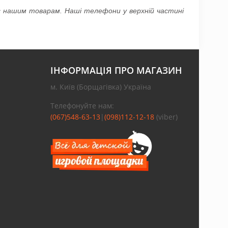
ас нашим товарам. Наші телефони у верхній частині
ІНФОРМАЦІЯ ПРО МАГАЗИН
м. Київ (Борщагівка) Україна
Телефонуйте нам:
(067)548-63-13
|
(098)112-12-18
(viber)