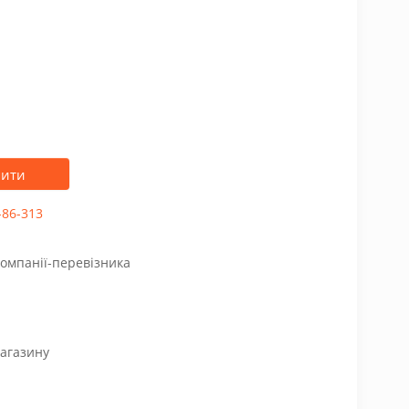
пити
-86-313
компанії-перевізника
магазину