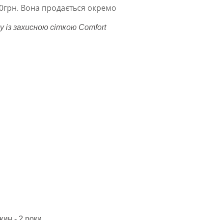
50грн. Вона продається окремо
 із захисною сіткою Comfort
ин - 2 роки