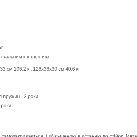
г.
игінальним кріпленням.
33 см 106,2 кг, 126x36x30 см 40,6 кг
 пружин - 2 роки
 роки
 самозакривається, і збільшеною відстанню до стійок. Мета