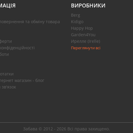
МАЦІЯ
ВИРОБНИКИ
Berg
повернення та обміну товара
Kidigo
Happy Hop
Garden4You
оферти
Ирелле (Irelle)
конфіденційності
Переглянути всі
боти
отатки
тернет магазин - блог
 зв'язок
Забава © 2012 - 2026 Всі права захищено.