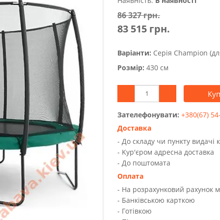
Наявність:
В наявності
86 327 грн.
83 515 грн.
Варіанти:
Серія Champion (дл
Розмір:
430 см
Ку
Зателефонувати:
+380(67) 54
Доставка
- До складу чи пункту видачі 
- Kур'єром адресна доставка
- До поштомата
Оплата
- На розрахунковий рахунок 
- Банківською карткою
- Готівкою