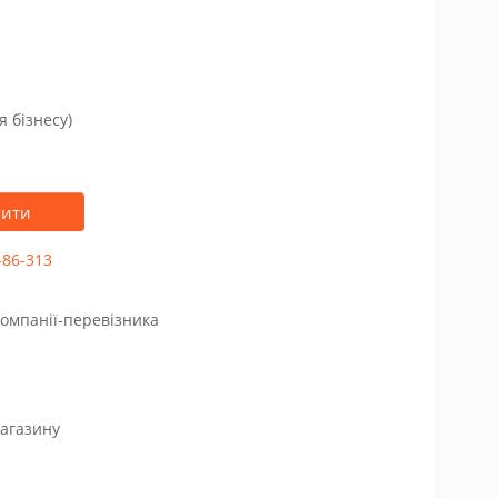
я бізнесу)
пити
-86-313
компанії-перевізника
магазину