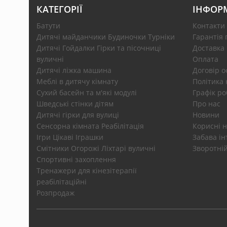
КАТЕГОРІЇ
ІНФОР
Батути
Контакти
Дитячі майданчики Будиночки Турніки
Гарантія 
Дитячі Гойдалки Гірки та пісочниці
Доставка
вуличні
Оплата
Дитячі ліжка машина
Договір 
Меблі в дитячу кімнату
Політика 
Сухий басейн та м'які модулі
Графік ро
Шведські стінки дітям
Про нас
Дитячі гірки для вулиці
Новини
Сенсорна кімната Реабілітація
Корисні н
Ігри Цікаві Іграшки
Забава ін
Смітники Огорожі Ліхтарі вуличні
Зворотній
Спортивні захоплення
Тренажери для кінезітерапії
реабілітаційні
Розпродаж