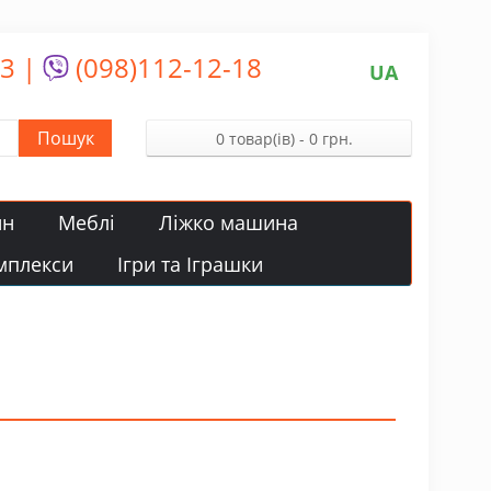
13
|
(098)112-12-18
UA
Пошук
0 товар(ів) - 0 грн.
йн
Меблі
Ліжко машина
мплекси
Ігри та Іграшки