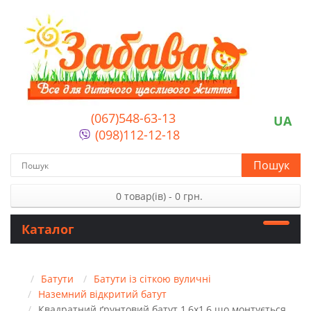
(067)548-63-13
UA
(098)112-12-18
Пошук
0 товар(ів) - 0 грн.
Каталог
Батути
Батути із сіткою вуличні
Наземний відкритий батут
Квадратний ґрунтовий батут 1,6х1,6 що монтується