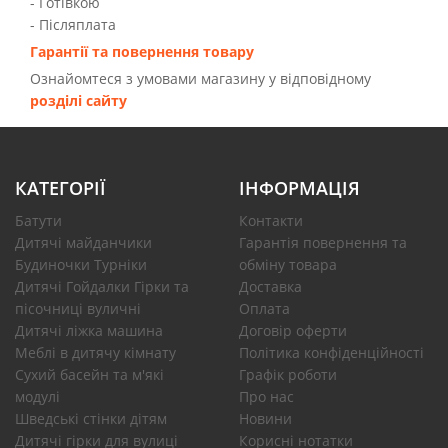
- Готівкою
- Післяплата
Гарантії та повернення товару
Ознайомтеся з умовами магазину у відповідному
розділі сайту
КАТЕГОРІЇ
ІНФОРМАЦІЯ
Батути
Контакти
Дитячі майданчики
Гарантія повернення та
Будиночки Турніки
обміну товара
Дитячі Гойдалки Гірки та
Доставка
пісочниці вуличні
Оплата
Дитячі ліжка машина
Договір оферти
Меблі в дитячу кімнату
Політика конфіденційності
Сухий басейн та м'які
Графік роботи
модулі
Про нас
Шведські стінки дітям
Новини
Дитячі гірки для вулиці
Корисні нотатки