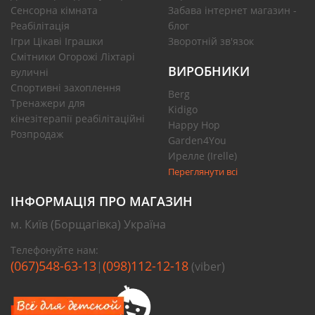
Сенсорна кімната
Забава інтернет магазин -
Реабілітація
блог
Ігри Цікаві Іграшки
Зворотній зв'язок
Смітники Огорожі Ліхтарі
ВИРОБНИКИ
вуличні
Спортивні захоплення
Berg
Тренажери для
Kidigo
кінезітерапії реабілітаційні
Happy Hop
Розпродаж
Garden4You
Ирелле (Irelle)
Переглянути всі
ІНФОРМАЦІЯ ПРО МАГАЗИН
м. Київ (Борщагівка) Україна
Телефонуйте нам:
(067)548-63-13
(098)112-12-18
|
(viber)