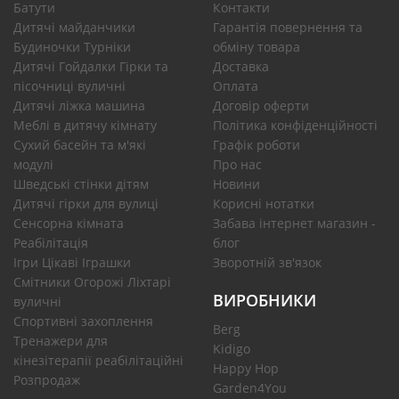
Батути
Контакти
Дитячі майданчики
Гарантія повернення та
Будиночки Турніки
обміну товара
Дитячі Гойдалки Гірки та
Доставка
пісочниці вуличні
Оплата
Дитячі ліжка машина
Договір оферти
Меблі в дитячу кімнату
Політика конфіденційності
Сухий басейн та м'які
Графік роботи
модулі
Про нас
Шведські стінки дітям
Новини
Дитячі гірки для вулиці
Корисні нотатки
Сенсорна кімната
Забава інтернет магазин -
Реабілітація
блог
Ігри Цікаві Іграшки
Зворотній зв'язок
Смітники Огорожі Ліхтарі
ВИРОБНИКИ
вуличні
Спортивні захоплення
Berg
Тренажери для
Kidigo
кінезітерапії реабілітаційні
Happy Hop
Розпродаж
Garden4You