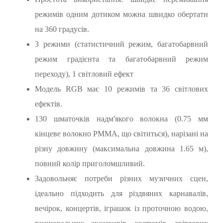
режимів одним дотиком можна швидко обертати
на 360 градусів.
3 режими (статистичний режим, багатобарвний
режим градієнта та багатобарвний режим
переходу), 1 світловий ефект
Модель RGB має 10 режимів та 36 світлових
ефектів.
130 шматочків надм'якого волокна (0.75 мм
кінцеве волокно PMMA, що світиться), нарізані на
різну довжину (максимальна довжина 1.65 м),
повний колір приголомшливий.
Задовольняє потреби різних музичних сцен,
ідеально підходить для різдвяних карнавалів,
вечірок, концертів, іграшок із проточною водою,