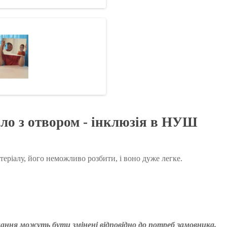
ало з отвором - інклюзія в НУШ
еріалу, його неможливо розбити, і воно дуже легке.
ання можуть бути змінені відповідно до потреб замовника.