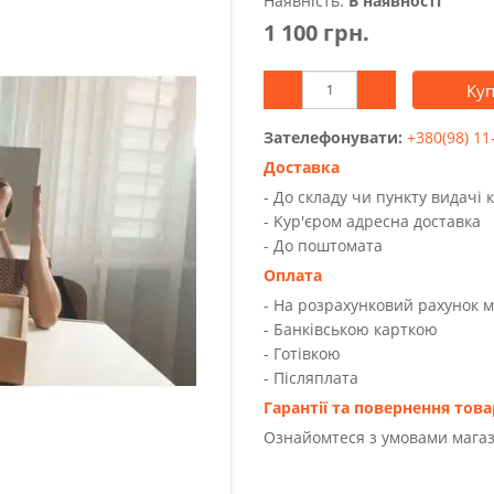
Наявність:
В наявності
1 100 грн.
Ку
Зателефонувати:
+380(98) 11
Доставка
- До складу чи пункту видачі 
- Kур'єром адресна доставка
- До поштомата
Оплата
- На розрахунковий рахунок 
- Банківською карткою
- Готівкою
- Післяплата
Гарантії та повернення това
Ознайомтеся з умовами магаз