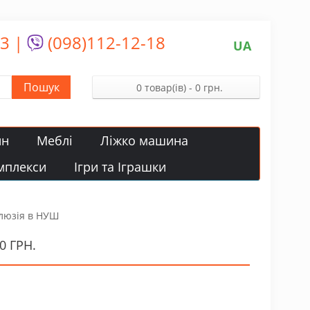
13
|
(098)112-12-18
UA
Пошук
0 товар(ів) - 0 грн.
йн
Меблі
Ліжко машина
мплекси
Ігри та Іграшки
клюзія в НУШ
 ГРН.