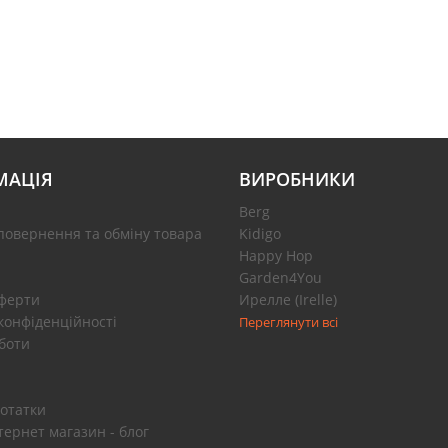
МАЦІЯ
ВИРОБНИКИ
Berg
повернення та обміну товара
Kidigo
Happy Hop
Garden4You
оферти
Ирелле (Irelle)
конфіденційності
Переглянути всі
боти
отатки
тернет магазин - блог