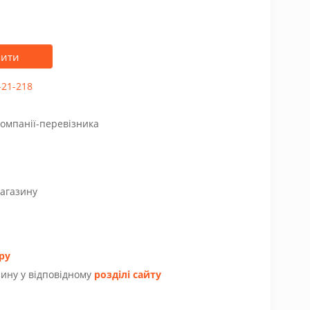
пити
-21-218
компанії-перевізника
магазину
ру
ину у відповідному
розділі сайту