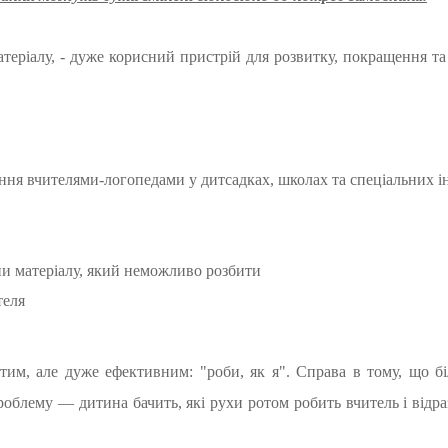
атеріалу, - дуже корисний пристрій для розвитку, покращення т
ання вчителями-логопедами у дитсадках, школах та спеціальних 
ни матеріалу, який неможливо розбити
теля
м, але дуже ефективним: "роби, як я". Справа в тому, що біл
блему — дитина бачить, які рухи ротом робить вчитель і відра