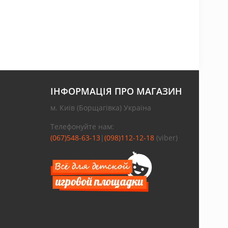
ІНФОРМАЦІЯ ПРО МАГАЗИН
м. Київ (Борщагівка) Україна
Телефонуйте нам:
(067)548-63-13
|
(098)112-12-18
(viber)