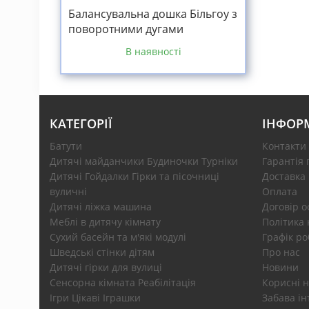
Балансувальна дошка Більгоу з
поворотними дугами
В наявності
КАТЕГОРІЇ
ІНФОР
Батути
Контакти
Дитячі майданчики Будиночки Турніки
Гарантія 
Дитячі Гойдалки Гірки та пісочниці
Доставка
вуличні
Оплата
Дитячі ліжка машина
Договір 
Меблі в дитячу кімнату
Політика 
Сухий басейн та м'які модулі
Графік ро
Шведські стінки дітям
Про нас
Дитячі гірки для вулиці
Новини
Сенсорна кімната Реабілітація
Корисні н
Ігри Цікаві Іграшки
Забава ін