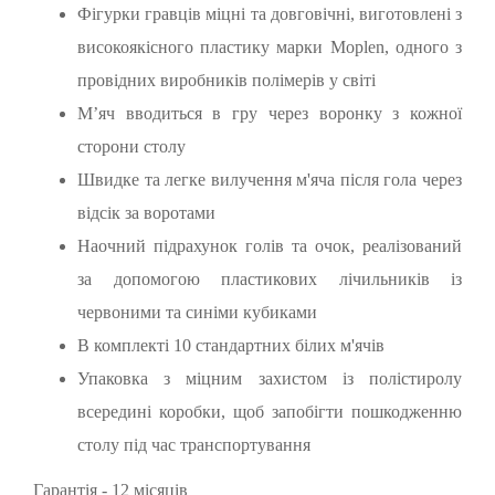
Фігурки гравців міцні та довговічні, виготовлені з
високоякісного пластику марки Moplen, одного з
провідних виробників полімерів у світі
Мʼяч вводиться в гру через воронку з кожної
сторони столу
Швидке та легке вилучення м'яча після гола через
відсік за воротами
Наочний підрахунок голів та очок, реалізований
за допомогою пластикових лічильників із
червоними та синіми кубиками
В комплекті 10 стандартних білих м'ячів
Упаковка з міцним захистом із полістиролу
всередині коробки, щоб запобігти пошкодженню
столу під час транспортування
Гарантія - 12 місяців