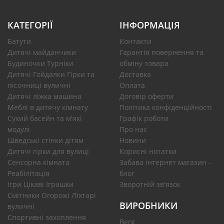
КАТЕГОРІЇ
ІНФОРМАЦІЯ
Батути
Контакти
Дитячі майданчики
Гарантія повернення та
Будиночки Турніки
обміну товара
Дитячі Гойдалки Гірки та
Доставка
пісочниці вуличні
Оплата
Дитячі ліжка машина
Договір оферти
Меблі в дитячу кімнату
Політика конфіденційності
Сухий басейн та м'які
Графік роботи
модулі
Про нас
Шведські стінки дітям
Новини
Дитячі гірки для вулиці
Корисні нотатки
Сенсорна кімната
Забава інтернет магазин -
Реабілітація
блог
Ігри Цікаві Іграшки
Зворотній зв'язок
Смітники Огорожі Ліхтарі
ВИРОБНИКИ
вуличні
Спортивні захоплення
Berg