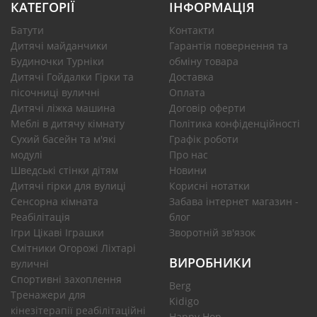
КАТЕГОРІЇ
ІНФОРМАЦІЯ
Батути
Контакти
Дитячі майданчики
Гарантія повернення та
Будиночки Турніки
обміну товара
Дитячі Гойдалки Гірки та
Доставка
пісочниці вуличні
Оплата
Дитячі ліжка машина
Договір оферти
Меблі в дитячу кімнату
Політика конфіденційності
Сухий басейн та м'які
Графік роботи
модулі
Про нас
Шведські стінки дітям
Новини
Дитячі гірки для вулиці
Корисні нотатки
Сенсорна кімната
Забава інтернет магазин -
Реабілітація
блог
Ігри Цікаві Іграшки
Зворотній зв'язок
Смітники Огорожі Ліхтарі
ВИРОБНИКИ
вуличні
Спортивні захоплення
Berg
Тренажери для
Kidigo
кінезітерапії реабілітаційні
Happy Hop