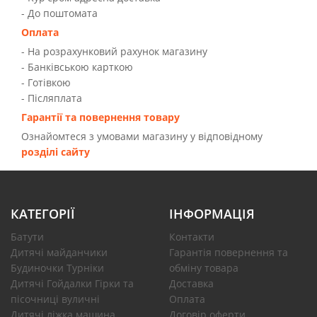
- До поштомата
Оплата
- На розрахунковий рахунок магазину
- Банківською карткою
- Готівкою
- Післяплата
Гарантії та повернення товару
Ознайомтеся з умовами магазину у відповідному
розділі сайту
КАТЕГОРІЇ
ІНФОРМАЦІЯ
Батути
Контакти
Дитячі майданчики
Гарантія повернення та
Будиночки Турніки
обміну товара
Дитячі Гойдалки Гірки та
Доставка
пісочниці вуличні
Оплата
Дитячі ліжка машина
Договір оферти