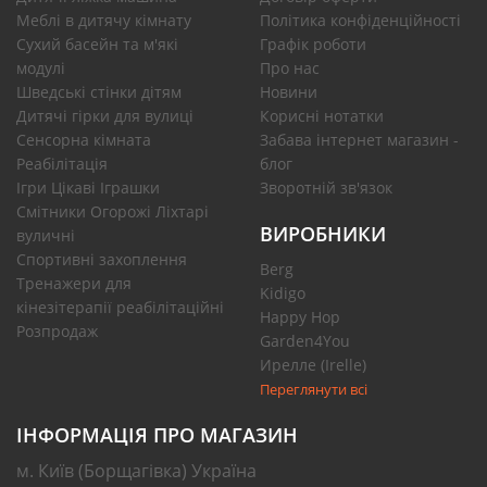
Меблі в дитячу кімнату
Політика конфіденційності
Сухий басейн та м'які
Графік роботи
модулі
Про нас
Шведські стінки дітям
Новини
Дитячі гірки для вулиці
Корисні нотатки
Сенсорна кімната
Забава інтернет магазин -
Реабілітація
блог
Ігри Цікаві Іграшки
Зворотній зв'язок
Смітники Огорожі Ліхтарі
ВИРОБНИКИ
вуличні
Спортивні захоплення
Berg
Тренажери для
Kidigo
кінезітерапії реабілітаційні
Happy Hop
Розпродаж
Garden4You
Ирелле (Irelle)
Переглянути всі
ІНФОРМАЦІЯ ПРО МАГАЗИН
м. Київ (Борщагівка) Україна