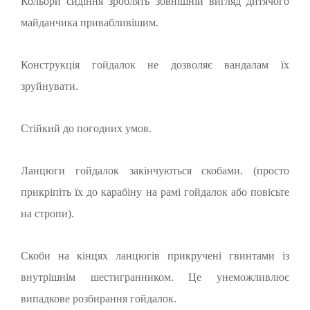
Кольори сидіння зроблять зовнішній вигляд дитячого
майданчика привабливішим.
Конструкція гойдалок не дозволяє вандалам їх
зруйнувати.
Стійкий до погодних умов.
Ланцюги гойдалок закінчуються скобами. (просто
прикріпіть їх до карабіну на рамі гойдалок або повісьте
на стропи).
Скоби на кінцях ланцюгів прикручені гвинтами із
внутрішнім шестигранником. Це унеможливлює
випадкове розбирання гойдалок.