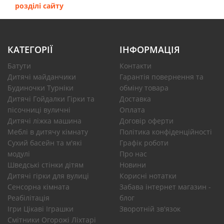
розділі сайту
КАТЕГОРІЇ
ІНФОРМАЦІЯ
Батути
Контакти
Дитячі майданчики
Гарантія повернення та
Будиночки Турніки
обміну товара
Дитячі Гойдалки Гірки та
Доставка
пісочниці вуличні
Оплата
Дитячі ліжка машина
Договір оферти
Меблі в дитячу кімнату
Політика конфіденційності
Сухий басейн та м'які
Графік роботи
модулі
Про нас
Шведські стінки дітям
Новини
Дитячі гірки для вулиці
Корисні нотатки
Сенсорна кімната
Забава інтернет магазин -
Реабілітація
блог
Ігри Цікаві Іграшки
Зворотній зв'язок
Смітники Огорожі Ліхтарі