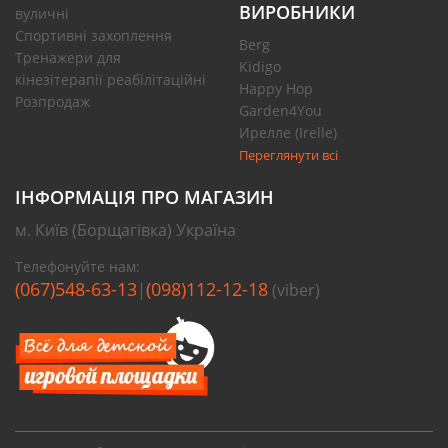
ВИРОБНИКИ
вуличні
Спортивні захоплення
Berg
Тренажери для
Kidigo
кінезітерапії реабілітаційні
Happy Hop
Розпродаж
Garden4You
Ирелле (Irelle)
Переглянути всі
ІНФОРМАЦІЯ ПРО МАГАЗИН
м. Київ (Борщагівка) Україна
Телефонуйте нам:
(067)548-63-13
(098)112-12-18
|
(viber)