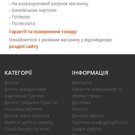
- На розрахунковий рахунок магазину
- Банківською карткою
- Готівкою
- Післяплата
Гарантії та повернення товару
Ознайомтеся з умовами магазину у відповідному
розділі сайту
КАТЕГОРІЇ
ІНФОРМАЦІЯ
Батути
Контакти
Дитячі майданчики
Гарантія повернення та
Будиночки Турніки
обміну товара
Дитячі Гойдалки Гірки та
Доставка
пісочниці вуличні
Оплата
Дитячі ліжка машина
Договір оферти
Меблі в дитячу кімнату
Політика конфіденційності
Сухий басейн та м'які
Графік роботи