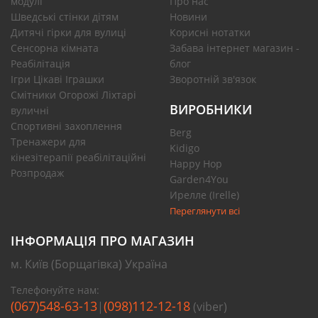
модулі
Про нас
Шведські стінки дітям
Новини
Дитячі гірки для вулиці
Корисні нотатки
Сенсорна кімната
Забава інтернет магазин -
Реабілітація
блог
Ігри Цікаві Іграшки
Зворотній зв'язок
Смітники Огорожі Ліхтарі
ВИРОБНИКИ
вуличні
Спортивні захоплення
Berg
Тренажери для
Kidigo
кінезітерапії реабілітаційні
Happy Hop
Розпродаж
Garden4You
Ирелле (Irelle)
Переглянути всі
ІНФОРМАЦІЯ ПРО МАГАЗИН
м. Київ (Борщагівка) Україна
Телефонуйте нам:
(067)548-63-13
(098)112-12-18
|
(viber)