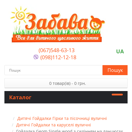
(067)548-63-13
UA
(098)112-12-18
Пошук
0 товар(ів) - 0 грн.
Каталог
Дитячі Гойдалки Гірки та пісочниці вуличні
Дитячі Гойдалки та каруселі вуличні
Гойдалка Geom Single wood з сидінням на ланцюгах