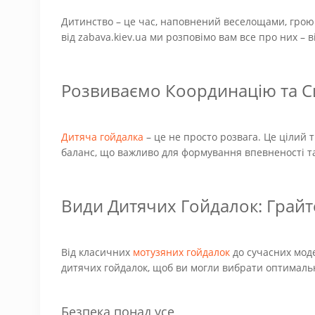
Дитинство – це час, наповнений веселощами, грою 
від zabava.kiev.ua ми розповімо вам все про них – 
Розвиваємо Координацію та Си
Дитяча гойдалка
– це не просто розвага. Це цілий 
баланс, що важливо для формування впевненості та
Види Дитячих Гойдалок: Грайт
Від класичних
мотузяних гойдалок
до сучасних моде
дитячих гойдалок, щоб ви могли вибрати оптимальни
Безпека понад усе