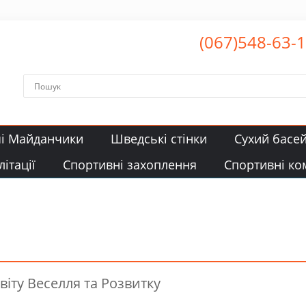
(067)548-63-
чі Майданчики
Шведські стінки
Сухий басе
ітації
Спортивні захоплення
Спортивні ко
віту Веселля та Розвитку