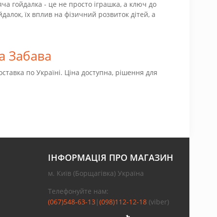
ча гойдалка - це не просто іграшка, а ключ до
йдалок, їх вплив на фізичний розвиток дітей, а
а Забава
ставка по Україні. Ціна доступна, рішення для
ІНФОРМАЦІЯ ПРО МАГАЗИН
м. Київ (Борщагівка) Україна
Телефонуйте нам:
(067)548-63-13
|
(098)112-12-18
(viber)