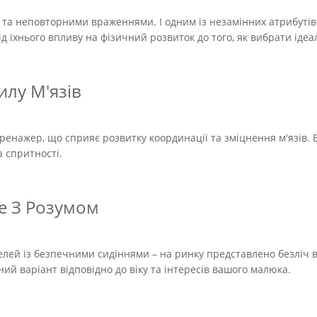
та неповторними враженнями. І одним із незамінних атрибутів ц
від їхнього впливу на фізичний розвиток до того, як вибрати іде
лу М'язів
тренажер, що сприяє розвитку координації та зміцнення м'язів. 
 спритності.
е З Розумом
лей із безпечними сидіннями – на ринку представлено безліч в
й варіант відповідно до віку та інтересів вашого малюка.