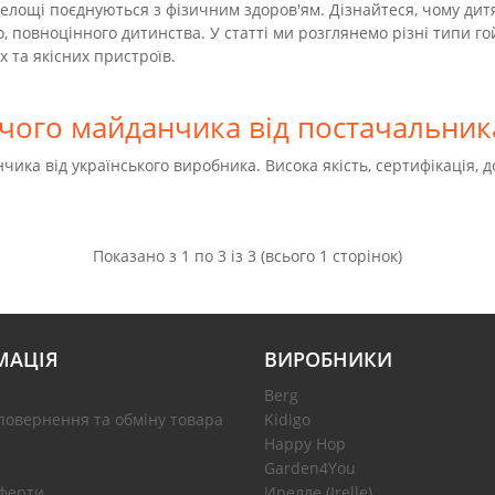
елощі поєднуються з фізичним здоров'ям. Дізнайтеся, чому дитя
о, повноцінного дитинства. У статті ми розглянемо різні типи го
 та якісних пристроїв.
чого майданчика від постачальник
ка від українського виробника. Висока якість, сертифікація, до
Показано з 1 по 3 із 3 (всього 1 сторінок)
МАЦІЯ
ВИРОБНИКИ
Berg
повернення та обміну товара
Kidigo
Happy Hop
Garden4You
оферти
Ирелле (Irelle)