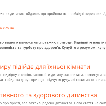
чних дитячих гойдалок, що пройшли всі необхідні перевірки. А
a.kiev.ua
 вашого малюка на справжню пригоду. Відвідайте наш інтер
евненість та турботу про здоров'я. Купуйте з розумом, купуй
иру підійде для їхньої кімнати
и надмірну енергію, заспокоїти дитину, заколихати, розвинути 
аг, гойдалка дарує природні відчуття руху, які позитивно впли
ктивного та здорового дитинства
о про прості, але важливі радощі дитинства. Нова стаття на сайт