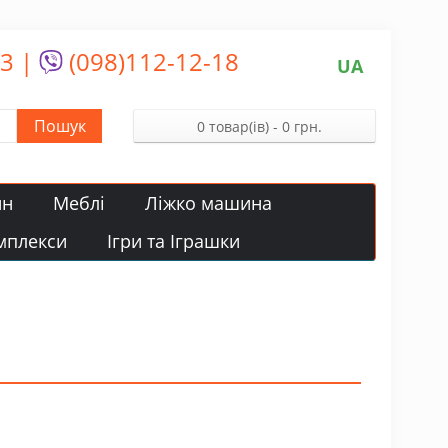
13
|
(098)112-12-18
UA
Пошук
0 товар(ів) - 0 грн.
йн
Меблі
Ліжко машина
мплекси
Ігри та Іграшки