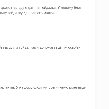
ього періоду є дитяча гойдалка. У новому блозі
альну гойдалку для вашого малюка.
Взаємодія з гойдалками допомагає дітям освоїти
аріантів. У нашому блозі ми розглянемо різні види