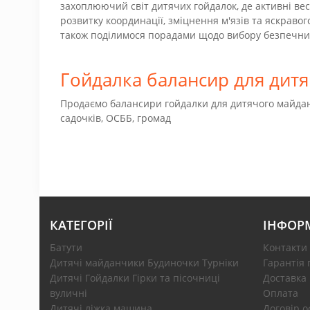
захоплюючий світ дитячих гойдалок, де активні вес
розвитку координації, зміцнення м'язів та яскравог
також поділимося порадами щодо вибору безпечних
Гойдалка балансир для дитя
Продаємо балансири гойдалки для дитячого майданчи
садочків, ОСББ, громад
КАТЕГОРІЇ
ІНФОР
Батути
Контакти
Дитячі майданчики Будиночки Турніки
Гарантія 
Дитячі Гойдалки Гірки та пісочниці
Доставка
вуличні
Оплата
Дитячі ліжка машина
Договір 