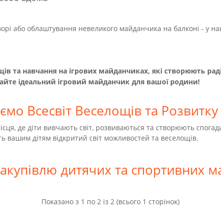
орі або облаштування невеликого майданчика на балконі - у наш
ів та навчання на ігрових майданчиках, які створюють раді
ирайте ідеальний ігровий майданчик для вашої родини!
мо Всесвіт Веселощів та Розвитку 
ісця, де діти вивчають світ, розвиваються та створюють спогади
ь вашим дітям відкритий світ можливостей та веселощів.
закупівлю дитячих та спортивних м
Показано з 1 по 2 із 2 (всього 1 сторінок)