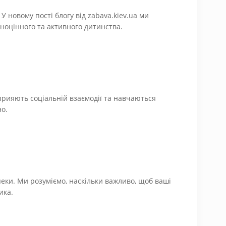
 новому пості блогу від zabava.kiev.ua ми
ноцінного та активного дитинства.
прияють соціальній взаємодії та навчаються
но.
ки. Ми розуміємо, наскільки важливо, щоб ваші
ика.