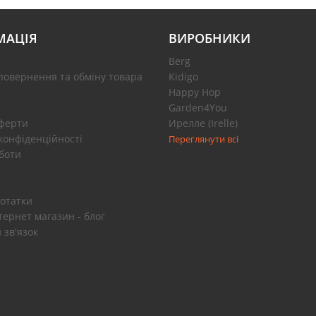
МАЦІЯ
ВИРОБНИКИ
Berg
повернення та обміну товара
Kidigo
Happy Hop
Garden4You
оферти
Ирелле (Irelle)
конфіденційності
Переглянути всі
боти
отатки
тернет магазин - блог
 зв'язок