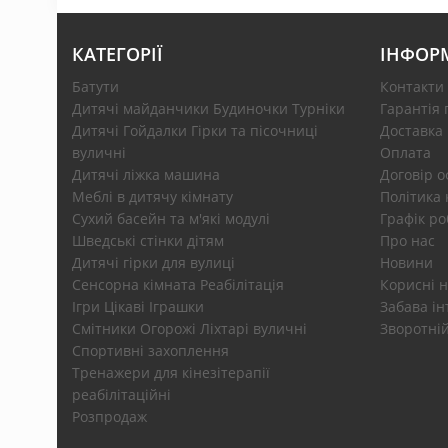
КАТЕГОРІЇ
ІНФОР
Батути
Контакти
Дитячі майданчики Будиночки Турніки
Гарантія 
Дитячі Гойдалки Гірки та пісочниці
Доставка
вуличні
Оплата
Дитячі ліжка машина
Договір 
Меблі в дитячу кімнату
Політика 
Сухий басейн та м'які модулі
Графік ро
Шведські стінки дітям
Про нас
Дитячі гірки для вулиці
Новини
Сенсорна кімната Реабілітація
Корисні н
Ігри Цікаві Іграшки
Забава ін
Смітники Огорожі Ліхтарі вуличні
Зворотній
Спортивні захоплення
Тренажери для кінезітерапії
реабілітаційні
Розпродаж