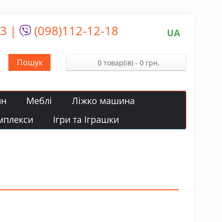
13
|
(098)112-12-18
UA
Пошук
0 товар(ів) - 0 грн.
йн
Меблі
Ліжко машина
мплекси
Ігри та Іграшки