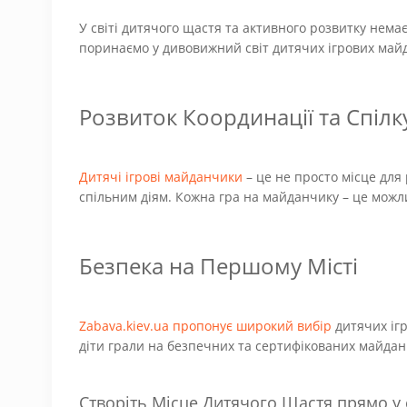
У світі дитячого щастя та активного розвитку немає
поринаємо у дивовижний світ дитячих ігрових майд
Розвиток Координації та Спіл
Дитячі ігрові майданчики
– це не просто місце для
спільним діям. Кожна гра на майданчику – це можли
Безпека на Першому Місті
Zabava.kiev.ua пропонує широкий вибір
дитячих іг
діти грали на безпечних та сертифікованих майда
Створіть Місце Дитячого Щастя прямо у