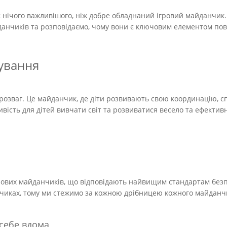
 нічого важливішого, ніж добре обладнаний ігровий майданчик. У
анчиків та розповідаємо, чому вони є ключовим елементом пов
кування
 розваг. Це майданчик, де діти розвивають свою координацію, с
вість для дітей вивчати світ та розвиватися весело та ефектив
рових майданчиків, що відповідають найвищим стандартам безпе
нчиках, тому ми стежимо за кожною дрібницею кожного майданч
 себе вдома