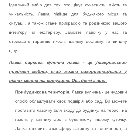
ідеальний вибір для тих, хто цінує сучасність, якість та
унікальність. Лавка підійде для будь-якого місця та
ситуації, а також стане прикрасою та родзинкою вашого
інтер'єру чи екстер'єру. Замовте лавочку у нас та
отримайте гарантію якості, швидку доставку та вигідну
ціну.
Лавка паркова, вулична лавка - це універсальний
предмет меблів, який можна використовувати у
різних місцях та ситуаціях. Ось деякі з них:
Прибудинкова територія.
Лавка вулична - це чудовий
спосіб облаштувати своє подвір'я або сад. Ви можете
поставити лавочку біля входу до будинку, на терасі, на
газоні, у квітнику або в будь-якому іншому куточку.
Лавка створить атмосферу затишку та гостинності, а