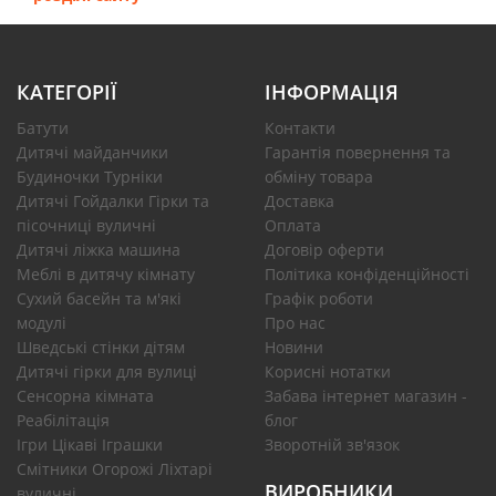
КАТЕГОРІЇ
ІНФОРМАЦІЯ
Батути
Контакти
Дитячі майданчики
Гарантія повернення та
Будиночки Турніки
обміну товара
Дитячі Гойдалки Гірки та
Доставка
пісочниці вуличні
Оплата
Дитячі ліжка машина
Договір оферти
Меблі в дитячу кімнату
Політика конфіденційності
Сухий басейн та м'які
Графік роботи
модулі
Про нас
Шведські стінки дітям
Новини
Дитячі гірки для вулиці
Корисні нотатки
Сенсорна кімната
Забава інтернет магазин -
Реабілітація
блог
Ігри Цікаві Іграшки
Зворотній зв'язок
Смітники Огорожі Ліхтарі
ВИРОБНИКИ
вуличні