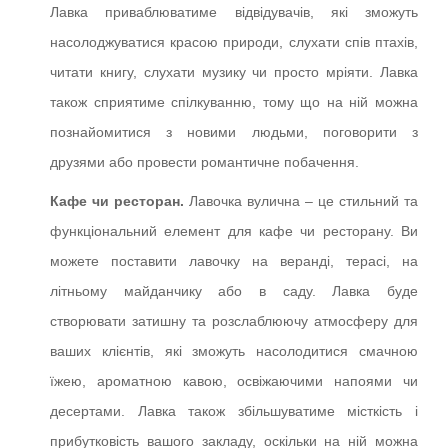
Лавка приваблюватиме відвідувачів, які зможуть
насолоджуватися красою природи, слухати спів птахів,
читати книгу, слухати музику чи просто мріяти. Лавка
також сприятиме спілкуванню, тому що на ній можна
познайомитися з новими людьми, поговорити з
друзями або провести романтичне побачення.
Кафе чи ресторан.
Лавочка вулична – це стильний та
функціональний елемент для кафе чи ресторану. Ви
можете поставити лавочку на веранді, терасі, на
літньому майданчику або в саду. Лавка буде
створювати затишну та розслаблюючу атмосферу для
ваших клієнтів, які зможуть насолодитися смачною
їжею, ароматною кавою, освіжаючими напоями чи
десертами. Лавка також збільшуватиме місткість і
прибутковість вашого закладу, оскільки на ній можна