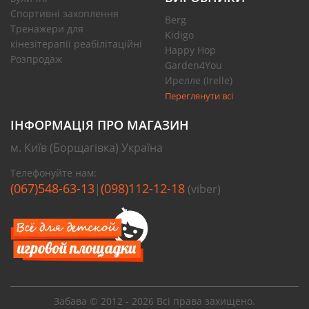
Спортивні захоплення
Berg
Тренажери для
Kidigo
кінезітерапії реабілітаційні
Happy Hop
Розпродаж
Garden4You
Ирелле (Irelle)
Переглянути всі
ІНФОРМАЦІЯ ПРО МАГАЗИН
м. Київ (Борщагівка) Україна
Телефонуйте нам:
(067)548-63-13
(098)112-12-18
|
(viber)
Забава © 2012 - 2026 Всі права захищено.