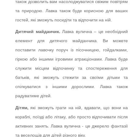
також дозволить вам насолоджуватися свіжим повітрям
та природою. Лавка також буде корисною для ваших
гостей, які зможуть посидіти та відпочити на ній.
Дитячий майданчик.
Лавка вулична – це необхідний
елемент для дитячого майданчика. Ви можете
поставити лавочку поруч із пісочницею, гойдалками,
гіркою або іншими ігровими атракціонами. Лавка буде
служити місцем відпочинку та спостереження для
батьків, які зможуть стежити за своїми дітьми та
спілкуватися з іншими дорослими. Лавка також
радуватиме дітей.
Дітям,
які зможуть грати на ній, вдавати, що вони на
кораблі, поїзді або літаку, або просто відпочивати після
активних занять. Лавка вулична - це джерело фантазії
та веселощів для дітей різного віку.