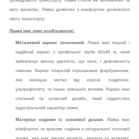
громадського транспорту. Лавки стоять на залізничних та
авто вокзалах. Лавка дозволяє з комфортом дочекатися
свого транспорту.
Лавка має такі особливості:
Металевий каркас посилений.
Лавка має міцний і
надійний каркас з профільної труби 60х40 м, який
забезпечує високу здатність, що несе, і довговічність
лавочки. Каркас покритий порошковим фарбуванням,
яке захищає метал від корозії, подряпин,
ультрафіолету та інших зовнішніх впливів. Каркас має
стильний та сучасний дизайн, який підкреслює
індустріальний характер лавки.
Матеріал сидіння із соснової дошки.
Лавка має
комфортне та красиве сидіння з натуральної соснової
дошки, яка має високу міцність, теплоту та естетику.