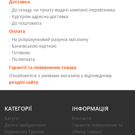
Доставка
- До складу чи пункту видачі компанії-перевізника
- Kур'єром адресна доставка
- До поштомата
Оплата
- На розрахунковий рахунок магазину
- Банківською карткою
- Готівкою
- Післяплата
Гарантії та повернення товару
Ознайомтеся з умовами магазину у відповідному
розділі сайту
КАТЕГОРІЇ
ІНФОРМАЦІЯ
Батути
Контакти
Дитячі майданчики
Гарантія повернення та
Будиночки Турніки
обміну товара