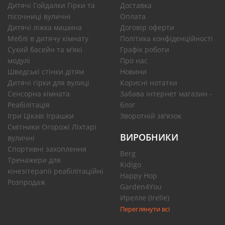
Дитячі Гойдалки Гірки та
Доставка
пісочниці вуличні
Оплата
Дитячі ліжка машина
Договір оферти
Меблі в дитячу кімнату
Політика конфіденційності
Сухий басейн та м'які
Графік роботи
модулі
Про нас
Шведські стінки дітям
Новини
Дитячі гірки для вулиці
Корисні нотатки
Сенсорна кімната
Забава інтернет магазин -
Реабілітація
блог
Ігри Цікаві Іграшки
Зворотній зв'язок
Смітники Огорожі Ліхтарі
ВИРОБНИКИ
вуличні
Спортивні захоплення
Berg
Тренажери для
Kidigo
кінезітерапії реабілітаційні
Happy Hop
Розпродаж
Garden4You
Ирелле (Irelle)
Переглянути всі