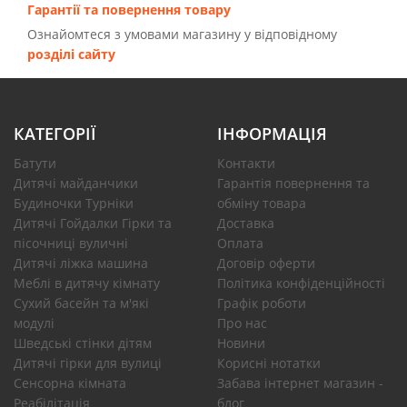
Гарантії та повернення товару
Ознайомтеся з умовами магазину у відповідному
розділі сайту
КАТЕГОРІЇ
ІНФОРМАЦІЯ
Батути
Контакти
Дитячі майданчики
Гарантія повернення та
Будиночки Турніки
обміну товара
Дитячі Гойдалки Гірки та
Доставка
пісочниці вуличні
Оплата
Дитячі ліжка машина
Договір оферти
Меблі в дитячу кімнату
Політика конфіденційності
Сухий басейн та м'які
Графік роботи
модулі
Про нас
Шведські стінки дітям
Новини
Дитячі гірки для вулиці
Корисні нотатки
Сенсорна кімната
Забава інтернет магазин -
Реабілітація
блог