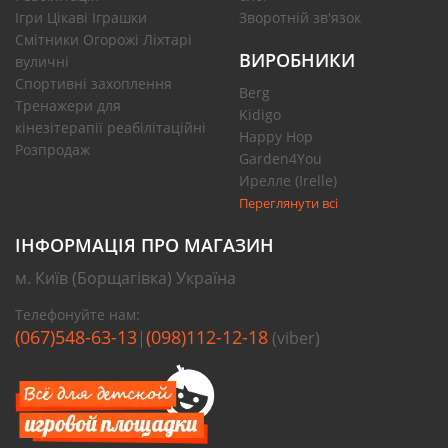
Ігри Цікаві Іграшки
Зворотній зв'язок
Смітники Огорожі Ліхтарі
ВИРОБНИКИ
вуличні
Спортивні захоплення
Berg
Тренажери для
Kidigo
кінезітерапії реабілітаційні
Happy Hop
Розпродаж
Garden4You
Ирелле (Irelle)
Переглянути всі
ІНФОРМАЦІЯ ПРО МАГАЗИН
м. Київ (Борщагівка) Україна
Телефонуйте нам:
(067)548-63-13
(098)112-12-18
|
(viber)