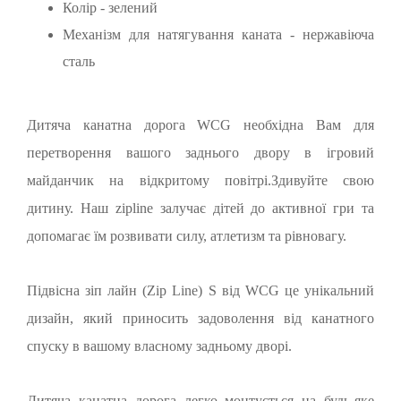
Колір - зелений
Механізм для натягування каната - нержавіюча
сталь
Дитяча канатна дорога WCG необхідна Вам для
перетворення вашого заднього двору в ігровий
майданчик на відкритому повітрі.Здивуйте свою
дитину. Наш zipline залучає дітей до активної гри та
допомагає їм розвивати силу, атлетизм та рівновагу.
Підвісна зіп лайн (Zip Line) S від WCG це унікальний
дизайн, який приносить задоволення від канатного
спуску в вашому власному задньому дворі.
Дитяча канатна дорога легко монтується на будь-яке