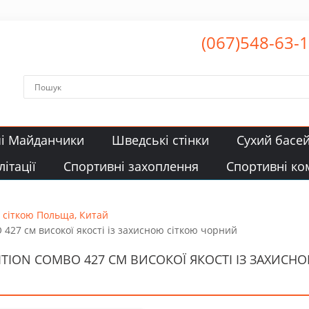
(067)548-63-
чі Майданчики
Шведські стінки
Сухий басе
ітації
Спортивні захоплення
Спортивні ко
з сіткою Польща, Китай
427 см високої якості із захисною сіткою чорний
ITION COMBO 427 СМ ВИСОКОЇ ЯКОСТІ ІЗ ЗАХИС