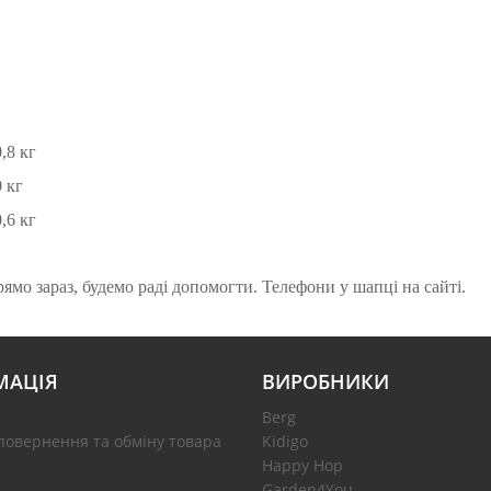
,8 кг
0 кг
,6 кг
мо зараз, будемо раді допомогти. Телефони у шапці на сайті.
МАЦІЯ
ВИРОБНИКИ
Berg
повернення та обміну товара
Kidigo
Happy Hop
Garden4You