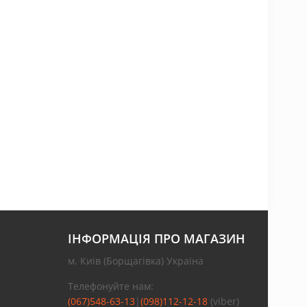
ІНФОРМАЦІЯ ПРО МАГАЗИН
м. Київ (Борщагівка) Україна
Телефонуйте нам:
(067)548-63-13
|
(098)112-12-18
(viber)