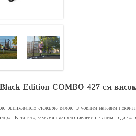
lack Edition COMBO 427 см високо
кою оцинкованою сталевою рамою із чорним матовим покриттям
ицю". Крім того, захисний мат виготовлений із стійкого до воло