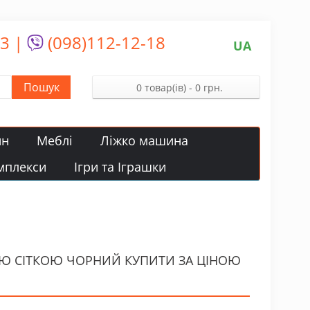
13
|
(098)112-12-18
UA
Пошук
0 товар(ів) - 0 грн.
йн
Меблі
Ліжко машина
мплекси
Ігри та Іграшки
НОЮ СІТКОЮ ЧОРНИЙ КУПИТИ ЗА ЦІНОЮ