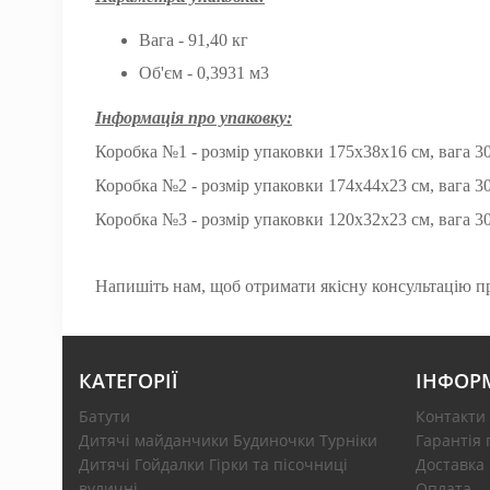
Вага - 91,40 кг
Об'єм - 0,3931 м3
Інформація про упаковку:
Коробка №1 - розмір упаковки 175x38x16 см, вага 30
Коробка №2 - розмір упаковки 174x44x23 см, вага 3
Коробка №3 - розмір упаковки 120x32x23 см, вага 30
Напишіть нам, щоб отримати якісну консультацію пря
КАТЕГОРІЇ
ІНФОР
Батути
Контакти
Дитячі майданчики Будиночки Турніки
Гарантія 
Дитячі Гойдалки Гірки та пісочниці
Доставка
вуличні
Оплата