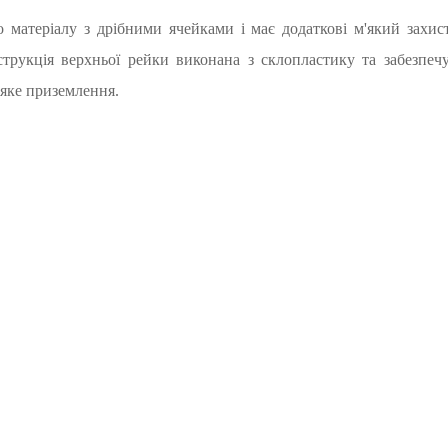
о матеріалу з дрібними ячейками і має додаткові м'який захи
струкція верхньої рейки виконана з склопластику та забезпечу
'яке приземлення.