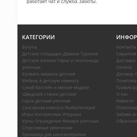
работает чат и служба Заботы.
КАТЕГОРИИ
ИНФОР
Батуты
Контакты
Детские площадки Домики Турники
Гарантия
Детские Качели Горки и песочницы
Доставка
уличные
Оплата
Кровать машина детская
Договор 
Мебель в детскую комнату
Политика
Сухой бассейн и мягкие модули
График р
Шведские стенки детские
О нас
Горка детская уличная
Новости
Сенсорная комната Реабилитация
Полезные
Игры Интересные Игрушки
Забава ин
Урны Ограждения Фонари уличные
Обратная
Спортивные увлечения
Тренажер для кинезитерапии