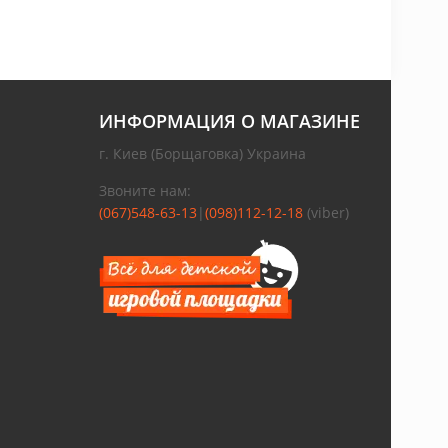
ИНФОРМАЦИЯ О МАГАЗИНЕ
г. Киев (Борщаговка) Украина
Звоните нам:
(067)548-63-13
|
(098)112-12-18
(viber)