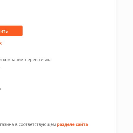
пить
8
чи компании-перевозчика
а
а
агазина в соответствующем
разделе сайта