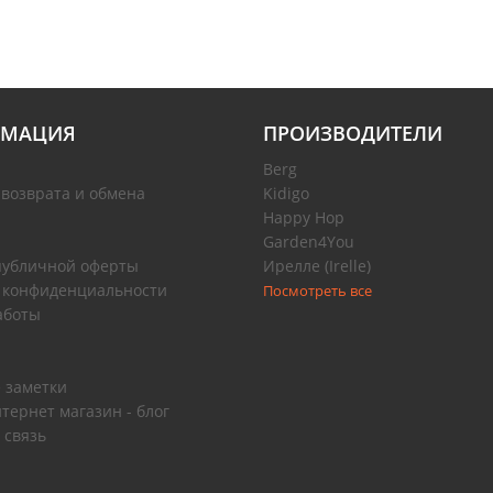
МАЦИЯ
ПРОИЗВОДИТЕЛИ
Berg
 возврата и обмена
Kidigo
Happy Hop
Garden4You
публичной оферты
Ирелле (Irelle)
 конфиденциальности
Посмотреть все
аботы
 заметки
тернет магазин - блог
 связь