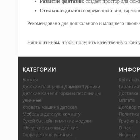
Развитие фантазии:
создает простор для сюже
Стильный дизайн:
современный вид, гармони
Рекомендовано для дошкольного и младшего школьно
Напишите нам, чтобы получить качественную консул
КАТЕГОРИИ
ИНФОР
Батуты
Контакты
Детские площадки Домики Турники
Гарантия
Детские Качели Горки и песочницы
Доставка
уличные
Оплата
Кровать машина детская
Договор 
Мебель в детскую комнату
Политика
Сухой бассейн и мягкие модули
График р
Шведские стенки детские
О нас
Горка детская уличная
Новости