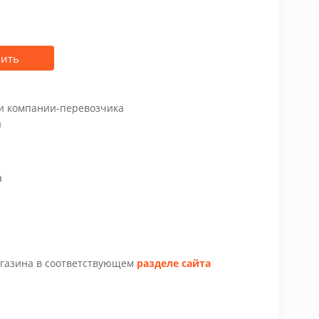
пить
чи компании-перевозчика
а
а
агазина в соответствующем
разделе сайта