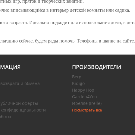
тных игр, пряток и творческих занятий.
чно вписывающийся в интерьер детской комнаты или садика.
го возраста. Идеально подходит для использования дома, в детс
ьтацию сейчас, будем рады помочь. Телефоны в шапке на сайте.
МАЦИЯ
ПРОИЗВОДИТЕЛИ
Berg
 возврата и обмена
Kidigo
Happy Hop
Garden4You
публичной оферты
Ирелле (Irelle)
 конфиденциальности
Посмотреть все
аботы