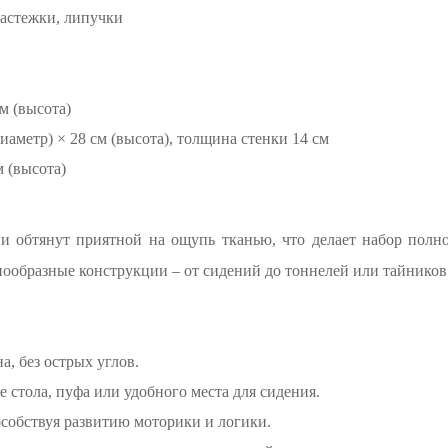
застежки, липучки
м (высота)
диаметр) × 28 см (высота), толщина стенки 14 см
м (высота)
 и обтянут приятной на ощупь тканью, что делает набор полн
азнообразные конструкции – от сидений до тоннелей или тайнико
а, без острых углов.
 стола, пуфа или удобного места для сидения.
особствуя развитию моторики и логики.