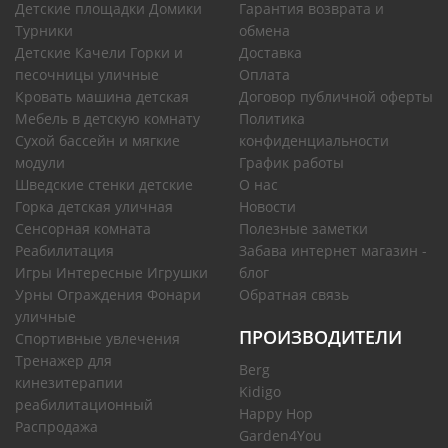
Детские площадки Домики
Гарантия возврата и
Турники
обмена
Детские Качели Горки и
Доставка
песочницы уличные
Оплата
Кровать машина детская
Договор публичной оферты
Мебель в детскую комнату
Политика
Сухой бассейн и мягкие
конфиденциальности
модули
График работы
Шведские стенки детские
О нас
Горка детская уличная
Новости
Сенсорная комната
Полезные заметки
Реабилитация
Забава интернет магазин -
Игры Интересные Игрушки
блог
Урны Ограждения Фонари
Обратная связь
уличные
ПРОИЗВОДИТЕЛИ
Спортивные увлечения
Тренажер для
Berg
кинезитерапии
Kidigo
реабилитационный
Happy Hop
Распродажа
Garden4You