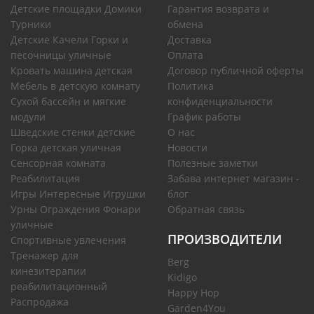
Детские площадки Домики
Гарантия возврата и
Турники
обмена
Детские Качели Горки и
Доставка
песочницы уличные
Оплата
Кровать машина детская
Договор публичной оферты
Мебель в детскую комнату
Политика
Сухой бассейн и мягкие
конфиденциальности
модули
График работы
Шведские стенки детские
О нас
Горка детская уличная
Новости
Сенсорная комната
Полезные заметки
Реабилитация
Забава интернет магазин -
Игры Интересные Игрушки
блог
Урны Ограждения Фонари
Обратная связь
уличные
ПРОИЗВОДИТЕЛИ
Спортивные увлечения
Тренажер для
Berg
кинезитерапии
Kidigo
реабилитационный
Happy Hop
Распродажа
Garden4You