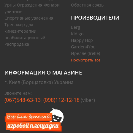
Урны Ограждения Фонари
Обратная связь
уличные
ПРОИЗВОДИТЕЛИ
Спортивные увлечения
Тренажер для
Berg
кинезитерапии
Kidigo
реабилитационный
Happy Hop
Распродажа
Garden4You
Ирелле (Irelle)
Посмотреть все
ИНФОРМАЦИЯ О МАГАЗИНЕ
г. Киев (Борщаговка) Украина
Звоните нам:
(067)548-63-13
(098)112-12-18
|
(viber)