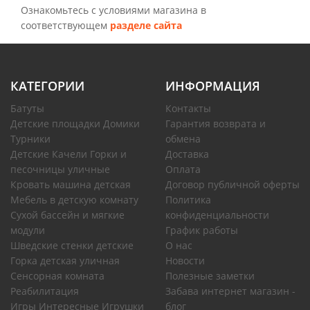
Ознакомьтесь с условиями магазина в
соответствующем
разделе сайта
КАТЕГОРИИ
ИНФОРМАЦИЯ
Батуты
Контакты
Детские площадки Домики
Гарантия возврата и
Турники
обмена
Детские Качели Горки и
Доставка
песочницы уличные
Оплата
Кровать машина детская
Договор публичной оферты
Мебель в детскую комнату
Политика
Сухой бассейн и мягкие
конфиденциальности
модули
График работы
Шведские стенки детские
О нас
Горка детская уличная
Новости
Сенсорная комната
Полезные заметки
Реабилитация
Забава интернет магазин -
Игры Интересные Игрушки
блог