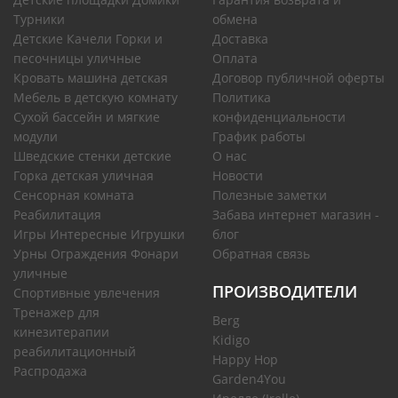
Турники
обмена
Детские Качели Горки и
Доставка
песочницы уличные
Оплата
Кровать машина детская
Договор публичной оферты
Мебель в детскую комнату
Политика
Сухой бассейн и мягкие
конфиденциальности
модули
График работы
Шведские стенки детские
О нас
Горка детская уличная
Новости
Сенсорная комната
Полезные заметки
Реабилитация
Забава интернет магазин -
Игры Интересные Игрушки
блог
Урны Ограждения Фонари
Обратная связь
уличные
ПРОИЗВОДИТЕЛИ
Спортивные увлечения
Тренажер для
Berg
кинезитерапии
Kidigo
реабилитационный
Happy Hop
Распродажа
Garden4You