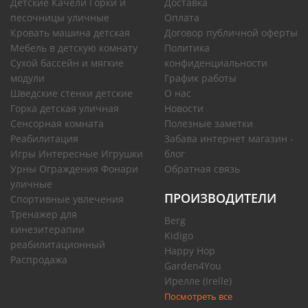
Детские Качели Горки и
Доставка
песочницы уличные
Оплата
Кровать машина детская
Договор публичной оферты
Мебель в детскую комнату
Политика
Сухой бассейн и мягкие
конфиденциальности
модули
График работы
Шведские стенки детские
О нас
Горка детская уличная
Новости
Сенсорная комната
Полезные заметки
Реабилитация
Забава интернет магазин -
Игры Интересные Игрушки
блог
Урны Ограждения Фонари
Обратная связь
уличные
ПРОИЗВОДИТЕЛИ
Спортивные увлечения
Тренажер для
Berg
кинезитерапии
Kidigo
реабилитационный
Happy Hop
Распродажа
Garden4You
Ирелле (Irelle)
Посмотреть все