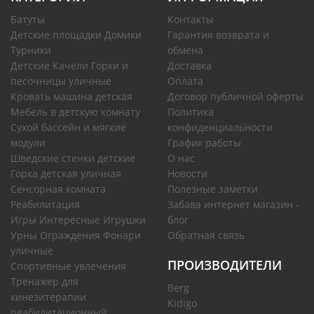
Батуты
Контакты
Детские площадки Домики
Гарантия возврата и
Турники
обмена
Детские Качели Горки и
Доставка
песочницы уличные
Оплата
Кровать машина детская
Договор публичной оферты
Мебель в детскую комнату
Политика
Сухой бассейн и мягкие
конфиденциальности
модули
График работы
Шведские стенки детские
О нас
Горка детская уличная
Новости
Сенсорная комната
Полезные заметки
Реабилитация
Забава интернет магазин -
Игры Интересные Игрушки
блог
Урны Ограждения Фонари
Обратная связь
уличные
ПРОИЗВОДИТЕЛИ
Спортивные увлечения
Тренажер для
Berg
кинезитерапии
Kidigo
реабилитационный