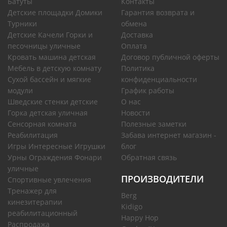
Батуты
Контакты
Детские площадки Домики
Гарантия возврата и
Турники
обмена
Детские Качели Горки и
Доставка
песочницы уличные
Оплата
Кровать машина детская
Договор публичной оферты
Мебель в детскую комнату
Политика
Сухой бассейн и мягкие
конфиденциальности
модули
График работы
Шведские стенки детские
О нас
Горка детская уличная
Новости
Сенсорная комната
Полезные заметки
Реабилитация
Забава интернет магазин -
Игры Интересные Игрушки
блог
Урны Ограждения Фонари
Обратная связь
уличные
ПРОИЗВОДИТЕЛИ
Спортивные увлечения
Тренажер для
Berg
кинезитерапии
Kidigo
реабилитационный
Happy Hop
Распродажа