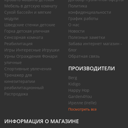
Мебель в детскую комнату
Политика
Сухой бассейн и мягкие
конфиденциальности
модули
График работы
Шведские стенки детские
О нас
Горка детская уличная
Новости
Сенсорная комната
Полезные заметки
Реабилитация
Забава интернет магазин -
Игры Интересные Игрушки
блог
Урны Ограждения Фонари
Обратная связь
уличные
ПРОИЗВОДИТЕЛИ
Спортивные увлечения
Тренажер для
Berg
кинезитерапии
Kidigo
реабилитационный
Happy Hop
Распродажа
Garden4You
Ирелле (Irelle)
Посмотреть все
ИНФОРМАЦИЯ О МАГАЗИНЕ