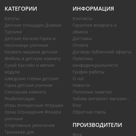
КАТЕГОРИИ
ИНФОРМАЦИЯ
Батуты
Контакты
Детские площадки Домики
Гарантия возврата и
Турники
обмена
Детские Качели Горки и
Доставка
песочницы уличные
Оплата
Кровать машина детская
Договор публичной оферты
Мебель в детскую комнату
Политика
Сухой бассейн и мягкие
конфиденциальности
модули
График работы
Шведские стенки детские
О нас
Горка детская уличная
Новости
Сенсорная комната
Полезные заметки
Реабилитация
Забава интернет магазин -
Игры Интересные Игрушки
блог
Урны Ограждения Фонари
Обратная связь
уличные
ПРОИЗВОДИТЕЛИ
Спортивные увлечения
Тренажер для
Berg