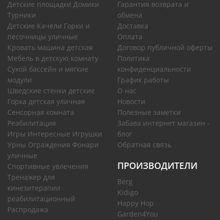
Детские площадки Домики
Гарантия возврата и
Турники
обмена
Детские Качели Горки и
Доставка
песочницы уличные
Оплата
Кровать машина детская
Договор публичной оферты
Мебель в детскую комнату
Политика
Сухой бассейн и мягкие
конфиденциальности
модули
График работы
Шведские стенки детские
О нас
Горка детская уличная
Новости
Сенсорная комната
Полезные заметки
Реабилитация
Забава интернет магазин -
Игры Интересные Игрушки
блог
Урны Ограждения Фонари
Обратная связь
уличные
ПРОИЗВОДИТЕЛИ
Спортивные увлечения
Тренажер для
Berg
кинезитерапии
Kidigo
реабилитационный
Happy Hop
Распродажа
Garden4You