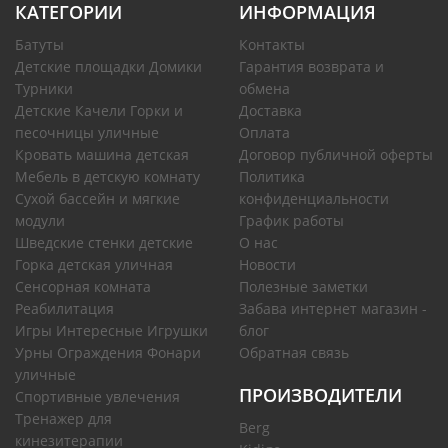
КАТЕГОРИИ
ИНФОРМАЦИЯ
Батуты
Контакты
Детские площадки Домики
Гарантия возврата и
Турники
обмена
Детские Качели Горки и
Доставка
песочницы уличные
Оплата
Кровать машина детская
Договор публичной оферты
Мебель в детскую комнату
Политика
Сухой бассейн и мягкие
конфиденциальности
модули
График работы
Шведские стенки детские
О нас
Горка детская уличная
Новости
Сенсорная комната
Полезные заметки
Реабилитация
Забава интернет магазин -
Игры Интересные Игрушки
блог
Урны Ограждения Фонари
Обратная связь
уличные
ПРОИЗВОДИТЕЛИ
Спортивные увлечения
Тренажер для
Berg
кинезитерапии