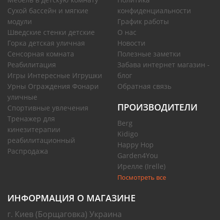
Сухой бассейн и мягкие
конфиденциальности
модули
График работы
Шведские стенки детские
О нас
Горка детская уличная
Новости
Сенсорная комната
Полезные заметки
Реабилитация
Забава интернет магазин -
Игры Интересные Игрушки
блог
Урны Ограждения Фонари
Обратная связь
уличные
ПРОИЗВОДИТЕЛИ
Спортивные увлечения
Тренажер для
Berg
кинезитерапии
Kidigo
реабилитационный
Happy Hop
Распродажа
Garden4You
Ирелле (Irelle)
Посмотреть все
ИНФОРМАЦИЯ О МАГАЗИНЕ
г. Киев (Борщаговка) Украина