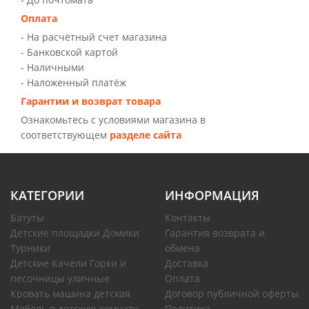
Оплата
- На расчётный счет магазина
- Банковской картой
- Наличными
- Наложенный платёж
Гарантии и возврат товара
Ознакомьтесь с условиями магазина в
соответствующем
разделе сайта
КАТЕГОРИИ
ИНФОРМАЦИЯ
Батуты
Контакты
Детские площадки Домики
Гарантия возврата и
Турники
обмена
Детские Качели Горки и
Доставка
песочницы уличные
Оплата
Кровать машина детская
Договор публичной оферты
Мебель в детскую комнату
Политика