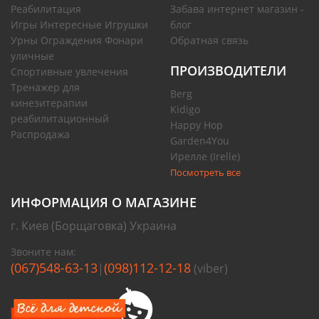
Реабилитация
Забава интернет магазин -
Игры Интересные Игрушки
блог
Урны Ограждения Фонари
Обратная связь
уличные
ПРОИЗВОДИТЕЛИ
Спортивные увлечения
Тренажер для
Berg
кинезитерапии
Kidigo
реабилитационный
Happy Hop
Распродажа
Garden4You
Ирелле (Irelle)
Посмотреть все
ИНФОРМАЦИЯ О МАГАЗИНЕ
г. Киев (Борщаговка) Украина
Звоните нам:
(067)548-63-13
(098)112-12-18
|
(viber)