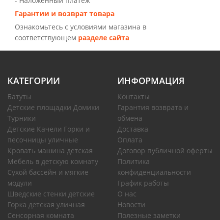
- Наложенный платёж
Гарантии и возврат товара
Ознакомьтесь с условиями магазина в
соответствующем
разделе сайта
КАТЕГОРИИ
ИНФОРМАЦИЯ
Батуты
Контакты
Детские площадки Домики
Гарантия возврата и
Турники
обмена
Детские Качели Горки и
Доставка
песочницы уличные
Оплата
Кровать машина детская
Договор публичной оферты
Мебель в детскую комнату
Политика
Сухой бассейн и мягкие
конфиденциальности
модули
График работы
Шведские стенки детские
О нас
Горка детская уличная
Новости
Сенсорная комната
Полезные заметки