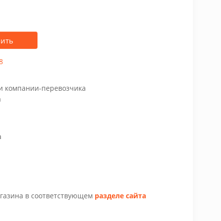
пить
8
чи компании-перевозчика
а
а
агазина в соответствующем
разделе сайта