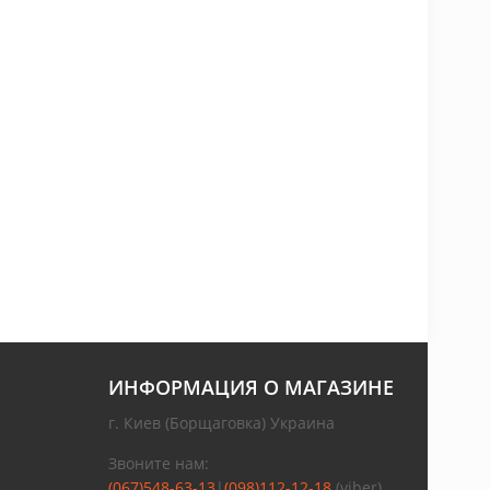
ИНФОРМАЦИЯ О МАГАЗИНЕ
г. Киев (Борщаговка) Украина
Звоните нам:
(067)548-63-13
|
(098)112-12-18
(viber)