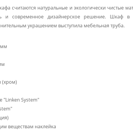
фа считаются натуральные и экологически чистые ма
ость и современное дизайнерское решение. Шкаф в 
нительным украшением выступила мебельная труба.
8 мм
 мм
 (хром)
 "Linken System"
ystem"
рция)
щим веществам наклейка