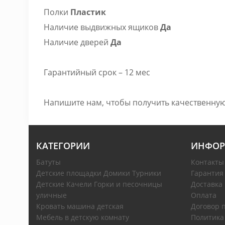
Полки
Пластик
Наличие выдвижных ящиков
Да
Наличие дверей
Да
Гарантийный срок – 12 мес
Напишите нам, чтобы получить качественную
КАТЕГОРИИ
ИНФОР
Батуты
Контакты
Детские площадки Домики Турники
Гарантия
Детские Качели Горки и песочницы
Доставка
уличные
Оплата
Кровать машина детская
Договор 
Мебель в детскую комнату
Политика