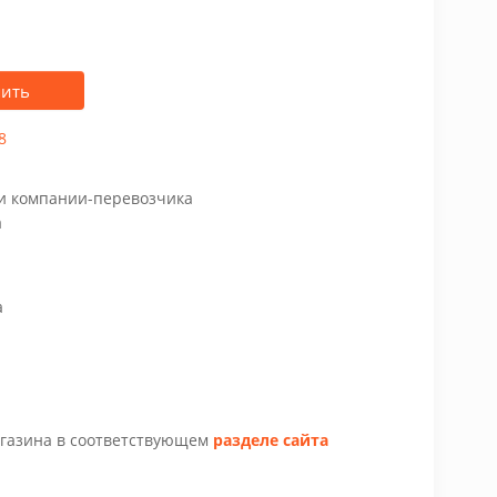
пить
8
чи компании-перевозчика
а
а
агазина в соответствующем
разделе сайта