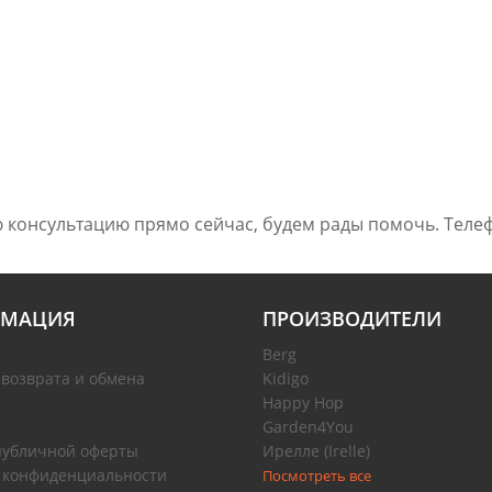
 консультацию прямо сейчас, будем рады помочь. Телеф
МАЦИЯ
ПРОИЗВОДИТЕЛИ
Berg
 возврата и обмена
Kidigo
Happy Hop
Garden4You
публичной оферты
Ирелле (Irelle)
 конфиденциальности
Посмотреть все