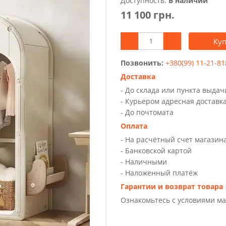
Доступность:
В наличии
11 100 грн.
Ку
Позвонить:
+380(99) 11-21-81
Доставка
- До склада или пункта выда
- Курьером адресная доставк
- До почтомата
Оплата
- На расчётный счет магазин
- Банковской картой
- Наличными
- Наложенный платёж
Гарантии и возврат товара
Ознакомьтесь с условиями м