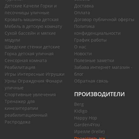
Детские Качели Горки и
Доставка
песочницы уличные
Оплата
Кровать машина детская
Договор публичной оферты
Мебель в детскую комнату
Политика
Сухой бассейн и мягкие
конфиденциальности
модули
График работы
Шведские стенки детские
О нас
Горка детская уличная
Новости
Сенсорная комната
Полезные заметки
Реабилитация
Забава интернет магазин -
Игры Интересные Игрушки
блог
Урны Ограждения Фонари
Обратная связь
уличные
ПРОИЗВОДИТЕЛИ
Спортивные увлечения
Тренажер для
Berg
кинезитерапии
Kidigo
реабилитационный
Happy Hop
Распродажа
Garden4You
Ирелле (Irelle)
Посмотреть все