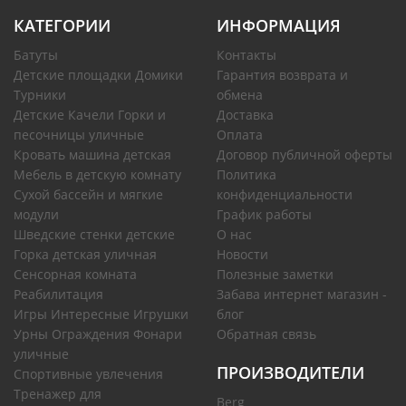
КАТЕГОРИИ
ИНФОРМАЦИЯ
Батуты
Контакты
Детские площадки Домики
Гарантия возврата и
Турники
обмена
Детские Качели Горки и
Доставка
песочницы уличные
Оплата
Кровать машина детская
Договор публичной оферты
Мебель в детскую комнату
Политика
Сухой бассейн и мягкие
конфиденциальности
модули
График работы
Шведские стенки детские
О нас
Горка детская уличная
Новости
Сенсорная комната
Полезные заметки
Реабилитация
Забава интернет магазин -
Игры Интересные Игрушки
блог
Урны Ограждения Фонари
Обратная связь
уличные
ПРОИЗВОДИТЕЛИ
Спортивные увлечения
Тренажер для
Berg