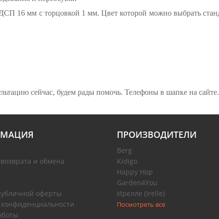
ДСП 16 мм с торцовкой 1 мм. Цвет которой можно выбрать ста
ьтацию сейчас, будем рады помочь. Телефоны в шапке на сайте.
МАЦИЯ
ПРОИЗВОДИТЕЛИ
Berg
 возврата и обмена
Kidigo
Happy Hop
Garden4You
публичной оферты
Ирелле (Irelle)
 конфиденциальности
Посмотреть все
аботы