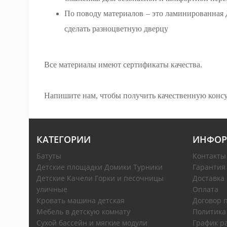
По поводу материалов – это ламинированная 
сделать разноцветную дверцу
Все материалы имеют сертификаты качества.
Напишите нам, чтобы получить качественную консул
КАТЕГОРИИ
ИНФОР
Батуты
Контакты
Детские площадки Домики Турники
Гарантия
Детские Качели Горки и песочницы
Доставка
уличные
Оплата
Кровать машина детская
Договор 
Мебель в детскую комнату
Политика
Сухой бассейн и мягкие модули
График р