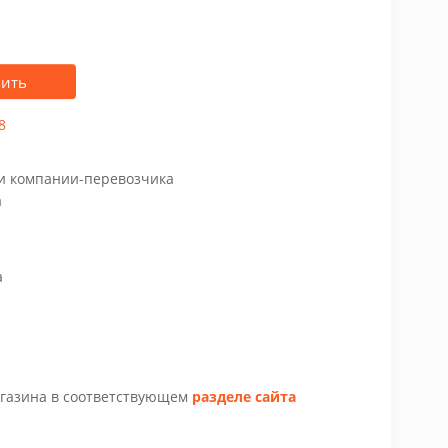
пить
8
чи компании-перевозчика
а
а
агазина в соответствующем
разделе сайта