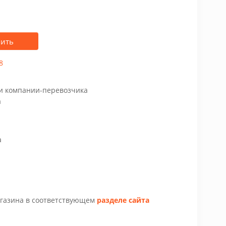
пить
8
чи компании-перевозчика
а
а
агазина в соответствующем
разделе сайта