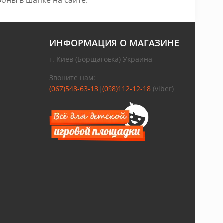
оны в шапке на сайте.
ИНФОРМАЦИЯ О МАГАЗИНЕ
г. Киев (Борщаговка) Украина
Звоните нам:
(067)548-63-13
|
(098)112-12-18
(viber)