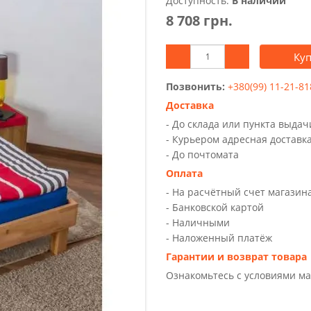
Доступность:
В наличии
8 708 грн.
Ку
Позвонить:
+380(99) 11-21-81
Доставка
- До склада или пункта выда
- Курьером адресная доставк
- До почтомата
Оплата
- На расчётный счет магазин
- Банковской картой
- Наличными
- Наложенный платёж
Гарантии и возврат товара
Ознакомьтесь с условиями м