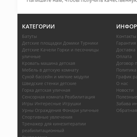
Напишите нам, чтобы получить качественную
КАТЕГОРИИ
ИНФОР
Батуты
Контакты
Детские площадки Домики Турники
Гарантия
Детские Качели Горки и песочницы
Доставка
уличные
Оплата
Кровать машина детская
Договор 
Мебель в детскую комнату
Политика
Сухой бассейн и мягкие модули
График р
Шведские стенки детские
О нас
Горка детская уличная
Новости
Сенсорная комната Реабилитация
Полезные
Игры Интересные Игрушки
Забава ин
Урны Ограждения Фонари уличные
Обратная
Спортивные увлечения
Тренажер для кинезитерапии
реабилитационный