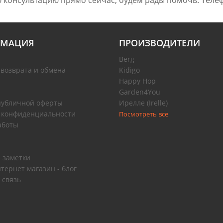
 консультацию прямо сейчас, будем рады помочь. Телеф
МАЦИЯ
ПРОИЗВОДИТЕЛИ
Berg
 возврата и обмена
Kidigo
Happy Hop
Garden4You
публичной оферты
Ирелле (Irelle)
 конфиденциальности
Посмотреть все
аботы
 заметки
тернет магазин - блог
 связь