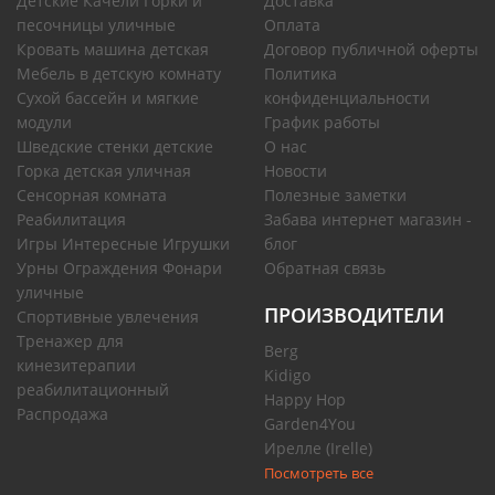
Детские Качели Горки и
Доставка
песочницы уличные
Оплата
Кровать машина детская
Договор публичной оферты
Мебель в детскую комнату
Политика
Сухой бассейн и мягкие
конфиденциальности
модули
График работы
Шведские стенки детские
О нас
Горка детская уличная
Новости
Сенсорная комната
Полезные заметки
Реабилитация
Забава интернет магазин -
Игры Интересные Игрушки
блог
Урны Ограждения Фонари
Обратная связь
уличные
ПРОИЗВОДИТЕЛИ
Спортивные увлечения
Тренажер для
Berg
кинезитерапии
Kidigo
реабилитационный
Happy Hop
Распродажа
Garden4You
Ирелле (Irelle)
Посмотреть все