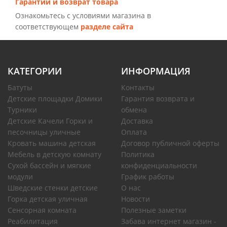
Гарантии и возврат товара
Ознакомьтесь с условиями магазина в
соответствующем
разделе сайта
КАТЕГОРИИ
ИНФОРМАЦИЯ
Батуты
Контакты
Детские площадки Домики
Гарантия возврата и
Турники
обмена
Детские Качели Горки и
Доставка
песочницы уличные
Оплата
Кровать машина детская
Договор публичной оферты
Мебель в детскую комнату
Политика
Сухой бассейн и мягкие
конфиденциальности
модули
График работы
Шведские стенки детские
О нас
Горка детская уличная
Новости
Сенсорная комната
Полезные заметки
Реабилитация
Забава интернет магазин -