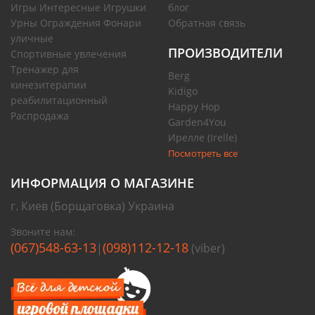
Игры Интересные Игрушки
блог
Урны Ограждения Фонари
Обратная связь
уличные
ПРОИЗВОДИТЕЛИ
Спортивные увлечения
Тренажер для
Berg
кинезитерапии
Kidigo
реабилитационный
Happy Hop
Распродажа
Garden4You
Ирелле (Irelle)
Посмотреть все
ИНФОРМАЦИЯ О МАГАЗИНЕ
г. Киев (Борщаговка) Украина
Звоните нам:
(067)548-63-13
(098)112-12-18
|
(viber)