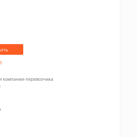
пить
3
чи компании-перевозчика
а
а