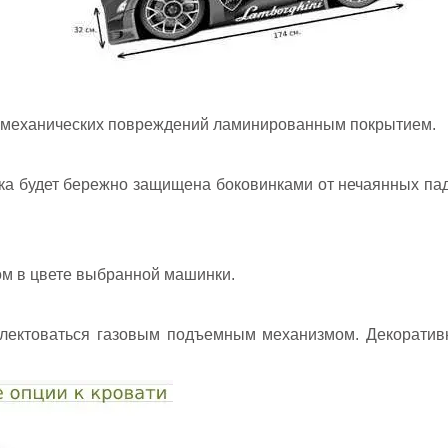
т механических повреждений ламинированным покрытием.
ка будет бережно защищена боковинками от нечаянных па
ом в цвете выбранной машинки.
плектоваться газовым подъемным механизмом. Декоративн