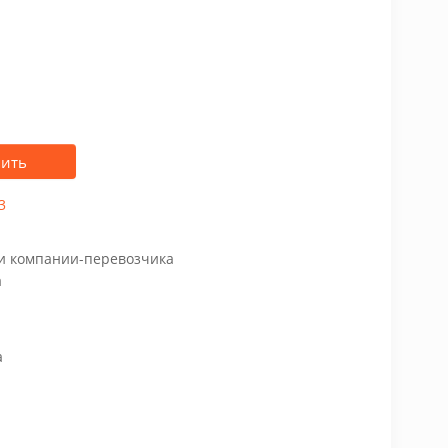
пить
3
чи компании-перевозчика
а
а