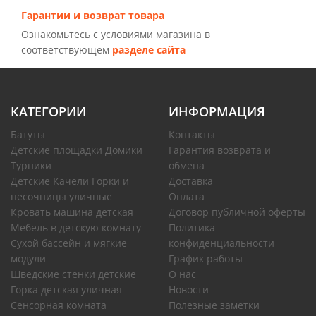
Гарантии и возврат товара
Ознакомьтесь с условиями магазина в
соответствующем
разделе сайта
КАТЕГОРИИ
ИНФОРМАЦИЯ
Батуты
Контакты
Детские площадки Домики
Гарантия возврата и
Турники
обмена
Детские Качели Горки и
Доставка
песочницы уличные
Оплата
Кровать машина детская
Договор публичной оферты
Мебель в детскую комнату
Политика
Сухой бассейн и мягкие
конфиденциальности
модули
График работы
Шведские стенки детские
О нас
Горка детская уличная
Новости
Сенсорная комната
Полезные заметки