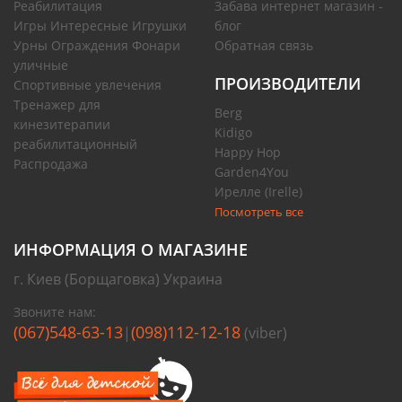
Реабилитация
Забава интернет магазин -
Игры Интересные Игрушки
блог
Урны Ограждения Фонари
Обратная связь
уличные
ПРОИЗВОДИТЕЛИ
Спортивные увлечения
Тренажер для
Berg
кинезитерапии
Kidigo
реабилитационный
Happy Hop
Распродажа
Garden4You
Ирелле (Irelle)
Посмотреть все
ИНФОРМАЦИЯ О МАГАЗИНЕ
г. Киев (Борщаговка) Украина
Звоните нам:
(067)548-63-13
(098)112-12-18
|
(viber)