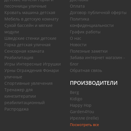
песочницы уличные
Оплата
Кровать машина детская
Договор публичной оферты
Мебель в детскую комнату
Политика
Сухой бассейн и мягкие
конфиденциальности
модули
График работы
Шведские стенки детские
О нас
Горка детская уличная
Новости
Сенсорная комната
Полезные заметки
Реабилитация
Забава интернет магазин -
Игры Интересные Игрушки
блог
Урны Ограждения Фонари
Обратная связь
уличные
ПРОИЗВОДИТЕЛИ
Спортивные увлечения
Тренажер для
Berg
кинезитерапии
Kidigo
реабилитационный
Happy Hop
Распродажа
Garden4You
Ирелле (Irelle)
Посмотреть все